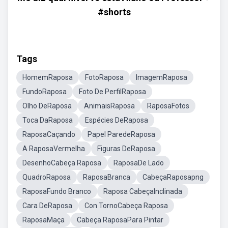
#shorts
Tags
HomemRaposa
FotoRaposa
ImagemRaposa
FundoRaposa
Foto De PerfilRaposa
Olho DeRaposa
AnimaisRaposa
RaposaFotos
Toca DaRaposa
Espécies DeRaposa
RaposaCaçando
Papel ParedeRaposa
A RaposaVermelha
Figuras DeRaposa
DesenhoCabeça Raposa
RaposaDe Lado
QuadroRaposa
RaposaBranca
CabeçaRaposapng
RaposaFundo Branco
Raposa CabeçaInclinada
Cara DeRaposa
Con TornoCabeça Raposa
RaposaMaça
Cabeça RaposaPara Pintar