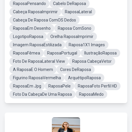
RaposaPensando
Cabelo DeRaposa
Cabeça RaposaImprimir
RaposaLateral
Cabeça De Raposa ComOS Dedos
RaposaEm Desenho
Raposa ComSono
LogotipoRaposa
Orelha RaposaImprimir
Imagem RaposaEstilizada
Raposa1X1 Images
RaposaFêmea
RaposaPortugal
IlustraçãoRaposa
Foto De RaposaLateral View
Raposa CabeçaVetor
A RaposaE O Homem
Cores DeRaposa
Figurino RaposaVermelha
ArquétipoRaposa
RaposaEm Jpg
RaposaPele
RaposaFoto Perfil HD
Foto Da CabeçaDe Uma Raposa
RaposaMedo