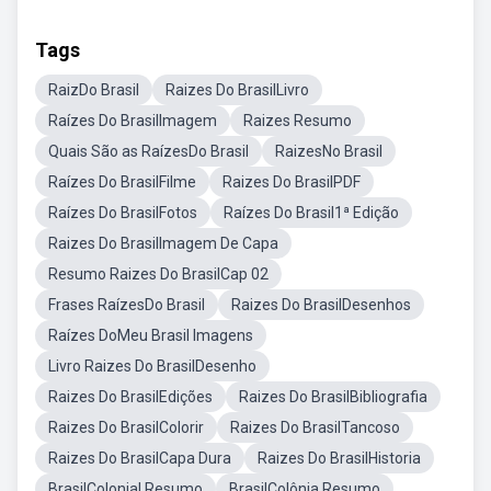
Tags
RaizDo Brasil
Raizes Do BrasilLivro
Raízes Do BrasilImagem
Raizes Resumo
Quais São as RaízesDo Brasil
RaizesNo Brasil
Raízes Do BrasilFilme
Raizes Do BrasilPDF
Raízes Do BrasilFotos
Raízes Do Brasil1ª Edição
Raizes Do BrasilImagem De Capa
Resumo Raizes Do BrasilCap 02
Frases RaízesDo Brasil
Raizes Do BrasilDesenhos
Raízes DoMeu Brasil Imagens
Livro Raizes Do BrasilDesenho
Raizes Do BrasilEdições
Raizes Do BrasilBibliografia
Raizes Do BrasilColorir
Raizes Do BrasilTancoso
Raizes Do BrasilCapa Dura
Raizes Do BrasilHistoria
BrasilColonial Resumo
BrasilColônia Resumo