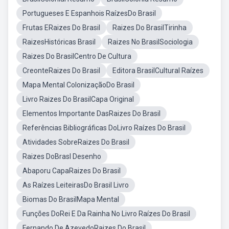
Portugueses E Espanhois RaízesDo Brasil
Frutas ERaizes Do Brasil
Raizes Do BrasilTirinha
RaizesHistóricas Brasil
Raizes No BrasilSociologia
Raizes Do BrasilCentro De Cultura
CreonteRaizes Do Brasil
Editora BrasilCultural Raízes
Mapa Mental ColonizaçãoDo Brasil
Livro Raizes Do BrasilCapa Original
Elementos Importante DasRaizes Do Brasil
Referências Bibliográficas DoLivro Raízes Do Brasil
Atividades SobreRaizes Do Brasil
Raizes DoBrasl Desenho
Abaporu CapaRaizes Do Brasil
As Raízes LeiteirasDo Brasil Livro
Biomas Do BrasilMapa Mental
Funções DoRei E Da Rainha No Livro Raízes Do Brasil
Fernando De AzevedoRaizes Do Brasil