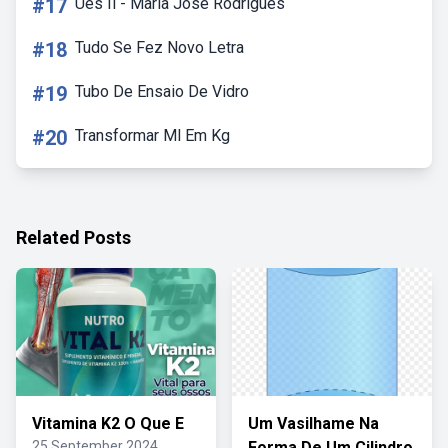
#17
Ues Ii - Maria José Rodrigues
#18
Tudo Se Fez Novo Letra
#19
Tubo De Ensaio De Vidro
#20
Transformar Ml Em Kg
Related Posts
Vitamina K2 O Que E
Um Vasilhame Na
25 September 2024
Forma De Um Cilindro