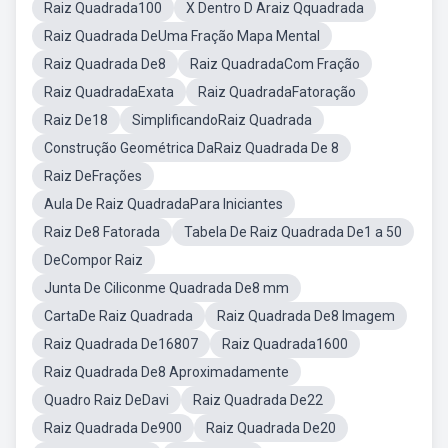
Raiz Quadrada100
X Dentro D Araiz Qquadrada
Raiz Quadrada DeUma Fração Mapa Mental
Raiz Quadrada De8
Raiz QuadradaCom Fração
Raiz QuadradaExata
Raiz QuadradaFatoração
Raiz De18
SimplificandoRaiz Quadrada
Construção Geométrica DaRaiz Quadrada De 8
Raiz DeFrações
Aula De Raiz QuadradaPara Iniciantes
Raiz De8 Fatorada
Tabela De Raiz Quadrada De1 a 50
DeCompor Raiz
Junta De Ciliconme Quadrada De8 mm
CartaDe Raiz Quadrada
Raiz Quadrada De8 Imagem
Raiz Quadrada De16807
Raiz Quadrada1600
Raiz Quadrada De8 Aproximadamente
Quadro Raiz DeDavi
Raiz Quadrada De22
Raiz Quadrada De900
Raiz Quadrada De20