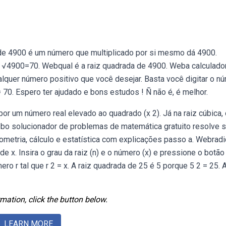
 de 4900 é um número que multiplicado por si mesmo dá 4900.
s √4900=70. Webqual é a raiz quadrada de 4900. Weba calculado
ualquer número positivo que você desejar. Basta você digitar o n
= 70. Espero ter ajudado e bons estudos ! Ñ não é, é melhor.
r um número real elevado ao quadrado (x 2). Já na raiz cúbica, 
Webo solucionador de problemas de matemática gratuito resolve 
nometria, cálculo e estatística com explicações passo a. Webradi
de x. Insira o grau da raiz (n) e o número (x) e pressione o botão
 r tal que r 2 = x. A raiz quadrada de 25 é 5 porque 5 2 = 25. A
mation, click the button below.
LEARN MORE