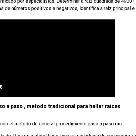
erificado por especialistas. Determinar a raiz quadrada de 4900
 de números positivos e negativos, identifica a raiz principal e
so a paso , metodo tradicional para hallar raices
ando el metodo de general procedimiento paso a paso raiz.
rada de. Para os matemáticos, uma raiz quadrada de um número x