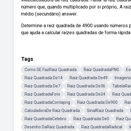
número que, quando multiplicado por si próprio,. A r
médio (secundário) answer.
Determine a raiz quadrada de 4900 usando números pr
que ajuda a calcular raízes quadradas de forma rápida e
Tags
Como SE FazRaiz Quadrada
Raiz QuadradaPNG
Ex
Raiz Quadrada De14
Raiz Quadrada De49
Imagens
Raiz Quadrada De7
Raiz Quadrada De36
TabelaRa
Raiz QuadradaFoto
Raiz Quadrada De24
Raiz Qua
Raiz QuadradaContapng
Raiz Quadrada De900
Ra
CalculadoraDe Raiz Quadrada
SinalRaiz Quadrada
Raiz QuadradaCelebro
Raiz Quadrada De0
Raiz Q
Desenho DaRaiz Quadrada
Raiz QuadradaRadical