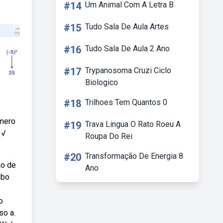
#14
Um Animal Com A Letra B
#15
Tudo Sala De Aula Artes
#16
Tudo Sala De Aula 2 Ano
#17
Trypanosoma Cruzi Ciclo
Biologico
#18
Trilhoes Tem Quantos 0
úmero
#19
Trava Lingua O Rato Roeu A
 √
Roupa Do Rei
#20
Transformação De Energia 8
ão de
Ano
ebo
o
so a.