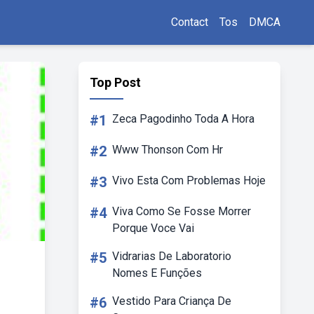
Contact
Tos
DMCA
Top Post
#1
Zeca Pagodinho Toda A Hora
#2
Www Thonson Com Hr
#3
Vivo Esta Com Problemas Hoje
#4
Viva Como Se Fosse Morrer
Porque Voce Vai
#5
Vidrarias De Laboratorio
Nomes E Funções
#6
Vestido Para Criança De