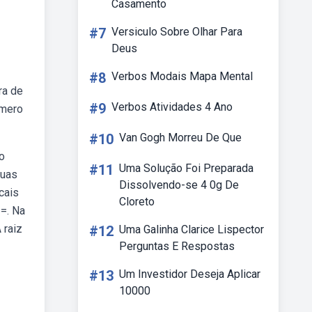
Casamento
#7
Versiculo Sobre Olhar Para
Deus
#8
Verbos Modais Mapa Mental
ra de
#9
Verbos Atividades 4 Ano
úmero
#10
Van Gogh Morreu De Que
o
#11
Uma Solução Foi Preparada
suas
Dissolvendo-se 4 0g De
cais
Cloreto
 =. Na
 raiz
#12
Uma Galinha Clarice Lispector
Perguntas E Respostas
#13
Um Investidor Deseja Aplicar
10000