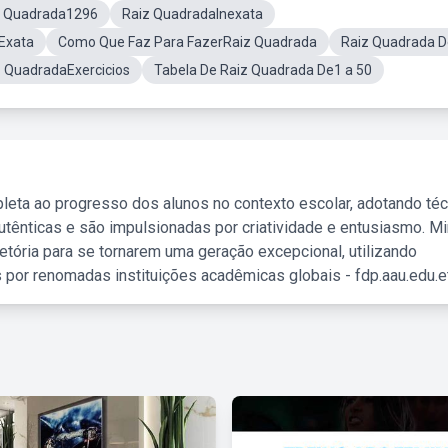
z Quadrada1296
Raiz QuadradaInexata
Exata
Como Que Faz Para FazerRaiz Quadrada
Raiz Quadrada 
z QuadradaExercicios
Tabela De Raiz Quadrada De1 a 50
leta ao progresso dos alunos no contexto escolar, adotando té
tênticas e são impulsionadas por criatividade e entusiasmo. M
etória para se tornarem uma geração excepcional, utilizando
 por renomadas instituições acadêmicas globais - fdp.aau.edu.et