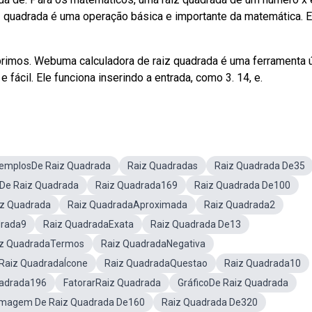
aiz quadrada é uma operação básica e importante da matemática. 
imos. Webuma calculadora de raiz quadrada é uma ferramenta ú
 fácil. Ele funciona inserindo a entrada, como 3. 14, e.
emplosDe Raiz Quadrada
Raiz Quadradas
Raiz Quadrada De35
De Raiz Quadrada
Raiz Quadrada169
Raiz Quadrada De100
iz Quadrada
Raiz QuadradaAproximada
Raiz Quadrada2
drada9
Raiz QuadradaExata
Raiz Quadrada De13
iz QuadradaTermos
Raiz QuadradaNegativa
Raiz QuadradaÍcone
Raiz QuadradaQuestao
Raiz Quadrada10
uadrada196
FatorarRaiz Quadrada
GráficoDe Raiz Quadrada
Imagem De Raiz Quadrada De160
Raiz Quadrada De320