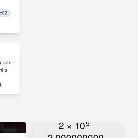
De82
cnicas
inha
.