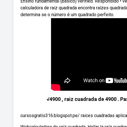
Ensino fundamental (básico) verified. Respondido • v
calculadora de raiz quadrada encontra raízes quadradas
determina se o número é um quadrado perfeito.
√4900 , raiz cuadrada de 4900 . Pa
cursosgratis316.blogspot.pe/ raices cuadradas aplic
Webcalculadora de raíz cuadrada. Hallar la raíz cuad