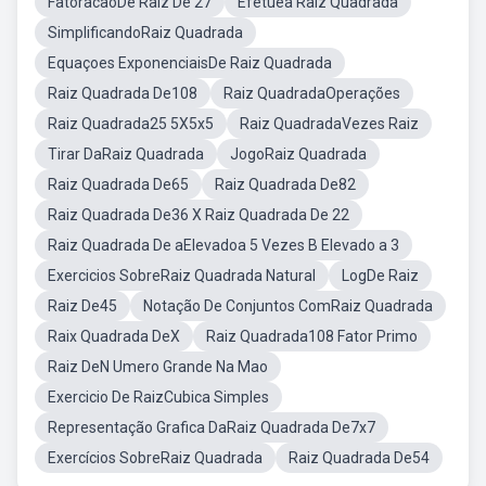
FatoracaoDe Raiz De 27
Efetuea Raiz Quadrada
SimplificandoRaiz Quadrada
Equaçoes ExponenciaisDe Raiz Quadrada
Raiz Quadrada De108
Raiz QuadradaOperações
Raiz Quadrada25 5X5x5
Raiz QuadradaVezes Raiz
Tirar DaRaiz Quadrada
JogoRaiz Quadrada
Raiz Quadrada De65
Raiz Quadrada De82
Raiz Quadrada De36 X Raiz Quadrada De 22
Raiz Quadrada De aElevadoa 5 Vezes B Elevado a 3
Exercicios SobreRaiz Quadrada Natural
LogDe Raiz
Raiz De45
Notação De Conjuntos ComRaiz Quadrada
Raix Quadrada DeX
Raiz Quadrada108 Fator Primo
Raiz DeN Umero Grande Na Mao
Exercicio De RaizCubica Simples
Representação Grafica DaRaiz Quadrada De7x7
Exercícios SobreRaiz Quadrada
Raiz Quadrada De54