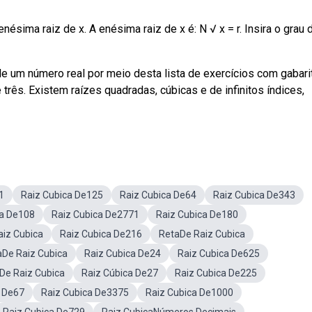
nésima raiz de x. A enésima raiz de x é: N √ x = r. Insira o grau d
 um número real por meio desta lista de exercícios com gabari
rês. Existem raízes quadradas, cúbicas e de infinitos índices,
1
Raiz Cubica De125
Raiz Cubica De64
Raiz Cubica De343
ca De108
Raiz Cubica De2771
Raiz Cubica De180
aiz Cubica
Raiz Cubica De216
RetaDe Raiz Cubica
aDe Raiz Cubica
Raiz Cubica De24
Raiz Cubica De625
oDe Raiz Cubica
Raiz Cúbica De27
Raiz Cubica De225
a De67
Raiz Cubica De3375
Raiz Cubica De1000