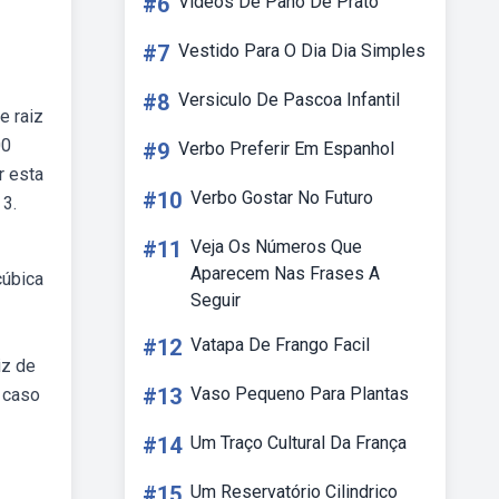
#6
Videos De Pano De Prato
#7
Vestido Para O Dia Dia Simples
#8
Versiculo De Pascoa Infantil
e raiz
00
#9
Verbo Preferir Em Espanhol
r esta
#10
Verbo Gostar No Futuro
 3.
#11
Veja Os Números Que
Aparecem Nas Frases A
cúbica
Seguir
#12
Vatapa De Frango Facil
iz de
#13
Vaso Pequeno Para Plantas
e caso
#14
Um Traço Cultural Da França
#15
Um Reservatório Cilindrico