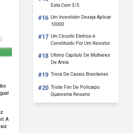
Esta Com 3/5
#16
Um Investidor Deseja Aplicar
10000
#17
Um Circuito Eletrico é
Constituido Por Um Resistor
#18
Ultimo Capitulo De Mulheres
De Areia
#19
Troca De Casais Brasileiras
ubo
#20
Triste Fim De Policarpo
igual
Quaresma Resumo
iz
il. A
raiz