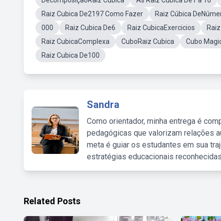
DecomposiçaoRaiz Cubica
As Raiz Cubica De1 a 10
Raiz Cubica De2197 Como Fazer
Raiz Cúbica DeNúme
000
Raiz Cubica De6
Raiz CubicaExercicios
Raiz
Raiz CubicaComplexa
CuboRaiz Cubica
Cubo Magic
Raiz Cubica De100
Sandra
Como orientador, minha entrega é comp
pedagógicas que valorizam relações au
meta é guiar os estudantes em sua traj
estratégias educacionais reconhecidas
Related Posts