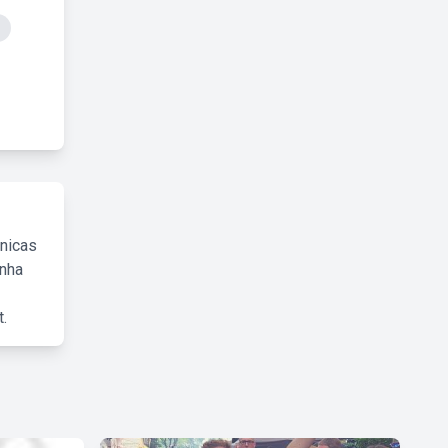
cnicas
inha
.