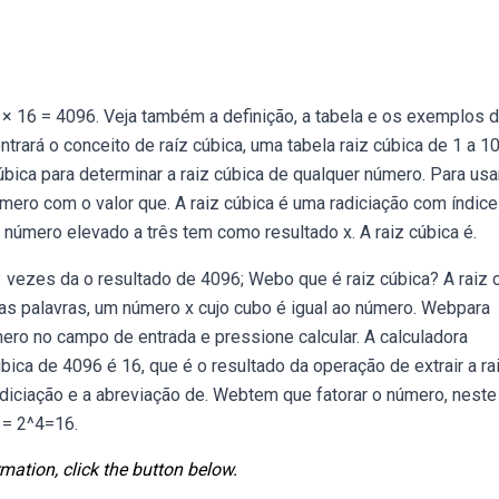
 × 16 = 4096. Veja também a definição, a tabela e os exemplos d
ntrará o conceito de raíz cúbica, uma tabela raiz cúbica de 1 a 1
ica para determinar a raiz cúbica de qualquer número. Para usa
mero com o valor que. A raiz cúbica é uma radiciação com índice
l número elevado a três tem como resultado x. A raiz cúbica é.
3 vezes da o resultado de 4096; Webo que é raiz cúbica? A raiz 
as palavras, um número x cujo cubo é igual ao número. Webpara
mero no campo de entrada e pressione calcular. A calculadora
ica de 4096 é 16, que é o resultado da operação de extrair a ra
radiciação e a abreviação de. Webtem que fatorar o número, nest
 = 2^4=16.
mation, click the button below.