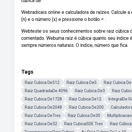
cúbica de.
Webradicais online e calculadora de raízes. Calcule a e
(n) e o número (x) e pressione o botão = :
Webteste os seus conhecimentos sobre raiz cúbica de
comentado. Webuma raiz é cúbica quanto seu índice é t
sempre números naturais. O índice, número que fica.
Tags
Raiz Cubica De512
Raiz Cubica De5
Raiz Cubica De
Raiz QuadradaDe 4096
Raiz Cubica De3
Raiz Cubi
Raiz Cubica De1728
Raiz Cubica De12
IntegralDe R
Raiz Cubica De2048
Raiz Cubica De200
Calculador
Raiz Cubica DeTres
Raiz Cubica De30
Multiplicaca
Raiz Cubica De32
Raiz CubicaSDE Tres
Raiz Cúbic