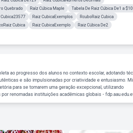
Raiz Cubica De729
Raiz CubicaNúmeros Decimais
ro Quebrado
Raíz Cúbica Maple
Tabela De Raiz Cúbica De1 a $10
 Cubica23577
Raiz CubicaExemplos
RcuboRaiz Cubica
oRaiz Cubica
Raiz CubicaExemplo
Raiz Cúbica De2
leta ao progresso dos alunos no contexto escolar, adotando té
tênticas e são impulsionadas por criatividade e entusiasmo. M
etória para se tornarem uma geração excepcional, utilizando
 por renomadas instituições acadêmicas globais - fdp.aau.edu.et