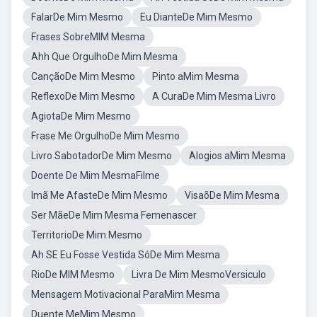
FalarDe Mim Mesmo
Eu DianteDe Mim Mesmo
Frases SobreMIM Mesma
Ahh Que OrgulhoDe Mim Mesma
CançãoDe Mim Mesmo
Pinto aMim Mesma
ReflexoDe Mim Mesmo
A CuraDe Mim Mesma Livro
AgiotaDe Mim Mesmo
Frase Me OrgulhoDe Mim Mesmo
Livro SabotadorDe Mim Mesmo
Alogios aMim Mesma
Doente De Mim MesmaFilme
Imã Me AfasteDe Mim Mesmo
VisaõDe Mim Mesma
Ser MãeDe Mim Mesma Femenascer
TerritorioDe Mim Mesmo
Ah SE Eu Fosse Vestida SóDe Mim Mesma
RioDe MIM Mesmo
Livra De Mim MesmoVersiculo
Mensagem Motivacional ParaMim Mesma
Duente MeMim Mesmo