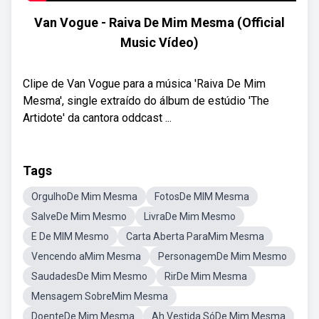
Van Vogue - Raiva De Mim Mesma (Official
Music Vídeo)
Clipe de Van Vogue para a música 'Raiva De Mim
Mesma', single extraído do álbum de estúdio 'The
Artidote' da cantora oddcast ...
Tags
OrgulhoDe Mim Mesma
FotosDe MIM Mesma
SalveDe Mim Mesmo
LivraDe Mim Mesmo
E De MIM Mesmo
Carta Aberta ParaMim Mesma
Vencendo aMim Mesma
PersonagemDe Mim Mesmo
SaudadesDe Mim Mesmo
RirDe Mim Mesma
Mensagem SobreMim Mesma
DoenteDe Mim Mesma
Ah Vestida SóDe Mim Mesma