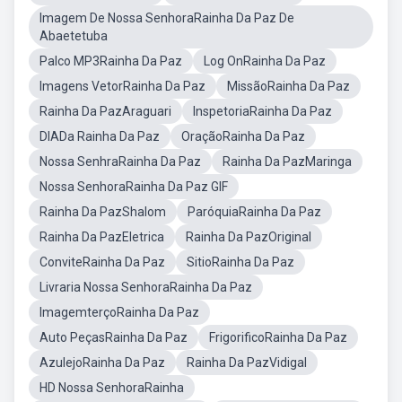
Imagem De Nossa SenhoraRainha Da Paz De
Abaetetuba
Palco MP3Rainha Da Paz
Log OnRainha Da Paz
Imagens VetorRainha Da Paz
MissãoRainha Da Paz
Rainha Da PazAraguari
InspetoriaRainha Da Paz
DIADa Rainha Da Paz
OraçãoRainha Da Paz
Nossa SenhraRainha Da Paz
Rainha Da PazMaringa
Nossa SenhoraRainha Da Paz GIF
Rainha Da PazShalom
ParóquiaRainha Da Paz
Rainha Da PazEletrica
Rainha Da PazOriginal
ConviteRainha Da Paz
SitioRainha Da Paz
Livraria Nossa SenhoraRainha Da Paz
ImagemterçoRainha Da Paz
Auto PeçasRainha Da Paz
FrigorificoRainha Da Paz
AzulejoRainha Da Paz
Rainha Da PazVidigal
HD Nossa SenhoraRainha