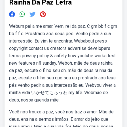
Rainha Da Paz Letra
Webum pai a me amar. Vem, rei da paz. C gm bb f c gm
bb f f c. Prostrado aos seus pés. Venho pedir a sua
intercessão. Eu vim te encontrar. Webabout press
copyright contact us creators advertise developers
terms privacy policy & safety how youtube works test
new features nfl sunday. Weboh, mãe de deus rainha
da paz, escute o filho seu oh, mãe de deus rainha da
paz, escute o filho seu que sou eu prostrado aos teus
pés venho pedir a sua intercessão eu. Webvou viver a
minha vida いかせてもらうわ my life. Webmãe de
deus, nossa querida mãe.
Você nos trouxe a paz, você nos traz o amor. Mãe de
deus, ensina a sermos irmãos. E amar do jeito que
jesus amou. Mãe a sua vida, foi. Mãe de deus, nossa