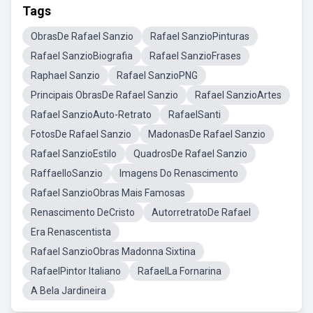
Tags
ObrasDe Rafael Sanzio
Rafael SanzioPinturas
Rafael SanzioBiografia
Rafael SanzioFrases
Raphael Sanzio
Rafael SanzioPNG
Principais ObrasDe Rafael Sanzio
Rafael SanzioArtes
Rafael SanzioAuto-Retrato
RafaelSanti
FotosDe Rafael Sanzio
MadonasDe Rafael Sanzio
Rafael SanzioEstilo
QuadrosDe Rafael Sanzio
RaffaelloSanzio
Imagens Do Renascimento
Rafael SanzioObras Mais Famosas
Renascimento DeCristo
AutorretratoDe Rafael
Era Renascentista
Rafael SanzioObras Madonna Sixtina
RafaelPintor Italiano
RafaelLa Fornarina
A Bela Jardineira