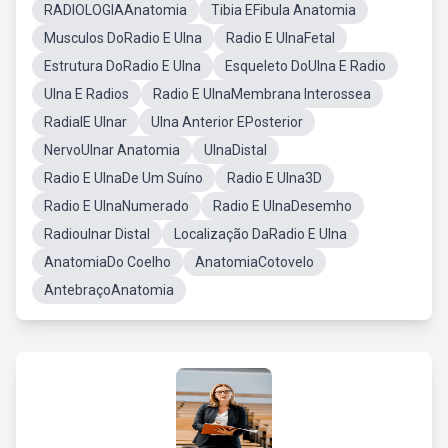
RADIOLOGIAAnatomia
Tibia EFibula Anatomia
Musculos DoRadio E Ulna
Radio E UlnaFetal
Estrutura DoRadio E Ulna
Esqueleto DoUlna E Radio
Ulna E Radios
Radio E UlnaMembrana Interossea
RadialE Ulnar
Ulna Anterior EPosterior
NervoUlnar Anatomia
UlnaDistal
Radio E UlnaDe Um Suíno
Radio E Ulna3D
Radio E UlnaNumerado
Radio E UlnaDesemho
Radioulnar Distal
Localização DaRadio E Ulna
AnatomiaDo Coelho
AnatomiaCotovelo
AntebraçoAnatomia