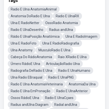
Tags
Radio E Ulna AnatomiaAnimal
Anatomia DoRadio E Ulna
Radio E UlnaRX
Ulna E RadioNetter
OssoRadio Anatomia
Radio E UlnaDesenho
Radius andUlna
Rádio E UlnaPosição Anatômica
Ulna E RadioImagem
Ulna E RadioFoto
Ulna E RadioRadiografia
Ulna Anatomy
MusculoRadio E Ulna
Cabeça Do RádioAnatomia
Raio XRadio E Ulna
Úmero RádioE Ulna
ArticulaçãoRadio Ulna
Radiografia DeRadio E Ulna
Radio E UlnaHumano
Ulna Radio EBraquial
Radio E UlnaPNG
Radio E Ulna AnatomiaVeterinaria
AnatomiaDa Ulna
Radio E Ulna EmPronação
Radio E UlnaAnterior
Ossos RádioE Ulna
Radio E UlnaCçaes
Radius andUlna Diagram
Radial andUlna