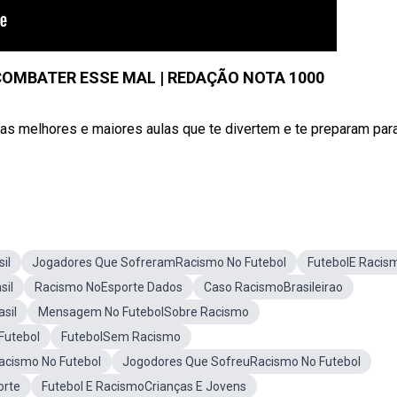
COMBATER ESSE MAL | REDAÇÃO NOTA 1000
melhores e maiores aulas que te divertem e te preparam par
il
Jogadores Que SofreramRacismo No Futebol
FutebolE Racis
sil
Racismo NoEsporte Dados
Caso RacismoBrasileirao
sil
Mensagem No FutebolSobre Racismo
Futebol
FutebolSem Racismo
cismo No Futebol
Jogodores Que SofreuRacismo No Futebol
orte
Futebol E RacismoCrianças E Jovens