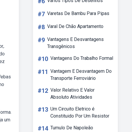
#6
Vários Tipos De Desenhos
#7
Varetas De Bambu Para Pipas
#8
Varal De Chão Apartamento
#9
Vantagens E Desvantagens
r,.
Transgênicos
 do
#10
Vantagens Do Trabalho Formal
vez
#11
Vantagem E Desvantagem Do
 Webas
Transporte Ferroviário
no
#12
Valor Relativo E Valor
Absoluto Atividades
#13
Um Circuito Eletrico é
forma.
Constituido Por Um Resistor
ja um
#14
Tumulo De Napoleão