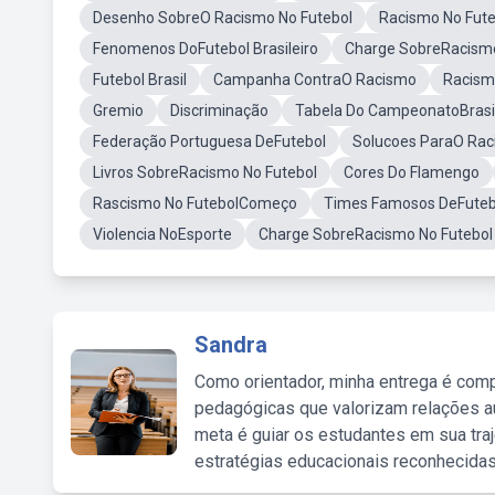
Desenho SobreO Racismo No Futebol
Racismo No Fut
Fenomenos DoFutebol Brasileiro
Charge SobreRacism
Futebol Brasil
Campanha ContraO Racismo
Racism
Gremio
Discriminação
Tabela Do CampeonatoBrasil
Federação Portuguesa DeFutebol
Solucoes ParaO Rac
Livros SobreRacismo No Futebol
Cores Do Flamengo
Rascismo No FutebolComeço
Times Famosos DeFutebo
Violencia NoEsporte
Charge SobreRacismo No Futebol
Sandra
Como orientador, minha entrega é comp
pedagógicas que valorizam relações au
meta é guiar os estudantes em sua traj
estratégias educacionais reconhecidas