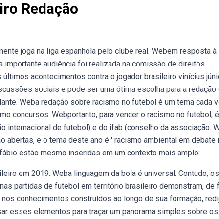
eiro Redação
ualmente joga na liga espanhola pelo clube real. Webem resposta à
importante audiência foi realizada na comissão de direitos
timos acontecimentos contra o jogador brasileiro vinícius júnio
scussões sociais e pode ser uma ótima escolha para a redação
dante. Weba redação sobre racismo no futebol é um tema cada 
mo concursos. Webportanto, para vencer o racismo no futebol, é
ão internacional de futebol) e do ifab (conselho da associação.
tão abertas, e o tema deste ano é ' racismo ambiental em debate 
de fábio estão mesmo inseridas em um contexto mais amplo:
sileiro em 2019. Weba linguagem da bola é universal. Contudo, os
nas partidas de futebol em território brasileiro demonstram, de 
e nos conhecimentos construídos ao longo de sua formação, redi
lisar esses elementos para traçar um panorama simples sobre os