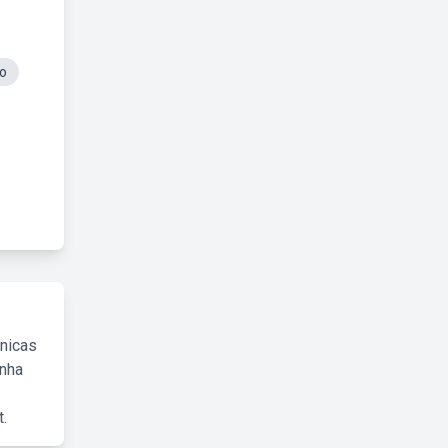
ro
cnicas
inha
.