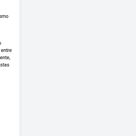
ismo
o.
 entre
ente,
istas