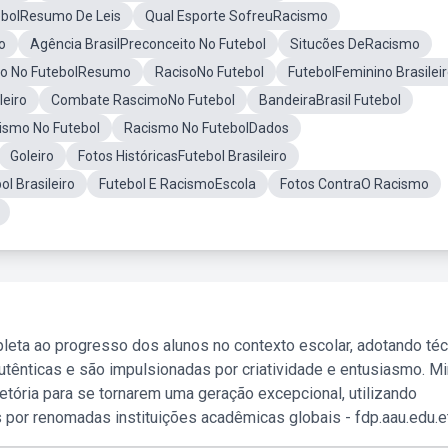
ebolResumo De Leis
Qual Esporte SofreuRacismo
o
Agência BrasilPreconceito No Futebol
Situcões DeRacismo
o No FutebolResumo
RacisoNo Futebol
FutebolFeminino Brasilei
eiro
Combate RascimoNo Futebol
BandeiraBrasil Futebol
ismo No Futebol
Racismo No FutebolDados
Goleiro
Fotos HistóricasFutebol Brasileiro
l Brasileiro
Futebol E RacismoEscola
Fotos ContraO Racismo
leta ao progresso dos alunos no contexto escolar, adotando té
tênticas e são impulsionadas por criatividade e entusiasmo. M
etória para se tornarem uma geração excepcional, utilizando
 por renomadas instituições acadêmicas globais - fdp.aau.edu.et