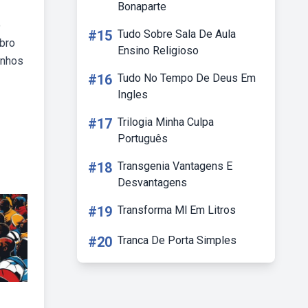
Bonaparte
o
#15
Tudo Sobre Sala De Aula
mbro
Ensino Religioso
inhos
#16
Tudo No Tempo De Deus Em
Ingles
#17
Trilogia Minha Culpa
Português
#18
Transgenia Vantagens E
Desvantagens
#19
Transforma Ml Em Litros
#20
Tranca De Porta Simples