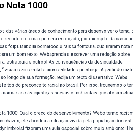
o Nota 1000
os das várias áreas de conhecimento para desenvolver o tema, 
mo e recorte do tema que será esboçado, por exemplo: Racismo n
s felpi, isabella bernardes e raíssa fontoura, que tiraram nota 
para um bom texto: Webaprenda a escrever uma redação sobre
ura, estratégia e outros! As consequências da desigualdade
“racismo ambiental é uma realidade que atinge. A partir do mate
o longo de sua formação, redija um texto dissertativo. Weba
eitos do preconceito racial no brasil. Por isso, trouxemos o te
o nome dado às injustiças sociais e ambientais que afetam etni
ta 1000: Qual o preço do desenvolvimento? Webo termo racis
klin chaves, ele abordou a situação vivida pela população dos es
ldyr imbroisi fizeram uma aula especial sobre meio ambiente: Ilh