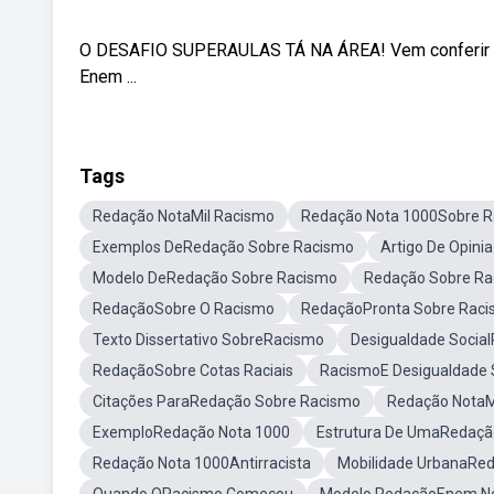
O DESAFIO SUPERAULAS TÁ NA ÁREA! Vem conferir as 
Enem ...
Tags
Redação NotaMil Racismo
Redação Nota 1000Sobre 
Exemplos DeRedação Sobre Racismo
Artigo De Opini
Modelo DeRedação Sobre Racismo
Redação Sobre Ra
RedaçãoSobre O Racismo
RedaçãoPronta Sobre Rac
Texto Dissertativo SobreRacismo
Desigualdade Socia
RedaçãoSobre Cotas Raciais
RacismoE Desigualdade 
Citações ParaRedação Sobre Racismo
Redação NotaMi
ExemploRedação Nota 1000
Estrutura De UmaRedaçã
Redação Nota 1000Antirracista
Mobilidade UrbanaRe