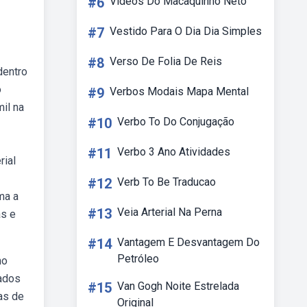
#6
Vídeos Do Macaquinho Neto
#7
Vestido Para O Dia Dia Simples
#8
Verso De Folia De Reis
dentro
o
#9
Verbos Modais Mapa Mental
mil na
#10
Verbo To Do Conjugação
#11
Verbo 3 Ano Atividades
rial
#12
Verb To Be Traducao
ma a
#13
Veia Arterial Na Perna
as e
#14
Vantagem E Desvantagem Do
Petróleo
mo
tados
#15
Van Gogh Noite Estrelada
as de
Original