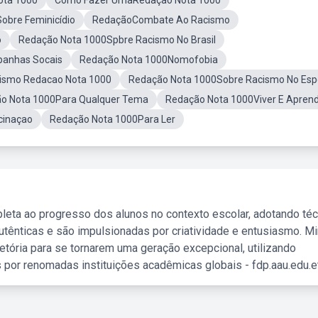
ota 1000
Como Fazer UmaRedação Nota 1000
obre Feminicídio
RedaçãoCombate Ao Racismo
o
Redação Nota 1000Spbre Racismo No Brasil
panhas Socais
Redação Nota 1000Nomofobia
smo Redacao Nota 1000
Redação Nota 1000Sobre Racismo No Esp
o Nota 1000Para Qualquer Tema
Redação Nota 1000Viver E Apren
cinaçao
Redação Nota 1000Para Ler
leta ao progresso dos alunos no contexto escolar, adotando té
tênticas e são impulsionadas por criatividade e entusiasmo. M
etória para se tornarem uma geração excepcional, utilizando
 por renomadas instituições acadêmicas globais - fdp.aau.edu.et