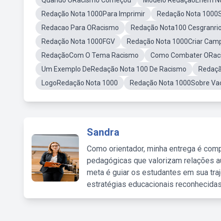
Quando ORacismo Começou
Modelo RedaçãoEnem N
Redação Nota 1000Para Imprimir
Redação Nota 1000S
Redacao Para ORacismo
Redação Nota100 Cesgranri
Redação Nota 1000FGV
Redação Nota 1000Criar Cam
RedaçãoCom O Tema Racismo
Como Combater ORaci
Um Exemplo DeRedação Nota 100 De Racismo
Redaçã
LogoRedação Nota 1000
Redação Nota 1000Sobre Va
Sandra
Como orientador, minha entrega é comp
pedagógicas que valorizam relações au
meta é guiar os estudantes em sua traj
estratégias educacionais reconhecidas