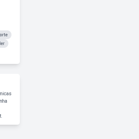
orte
der
cnicas
inha
.