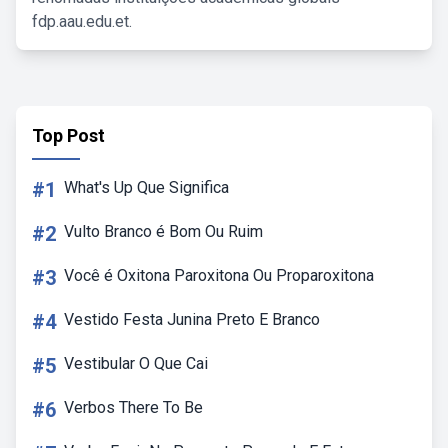
fdp.aau.edu.et.
Top Post
#1
What's Up Que Significa
#2
Vulto Branco é Bom Ou Ruim
#3
Você é Oxitona Paroxitona Ou Proparoxitona
#4
Vestido Festa Junina Preto E Branco
#5
Vestibular O Que Cai
#6
Verbos There To Be