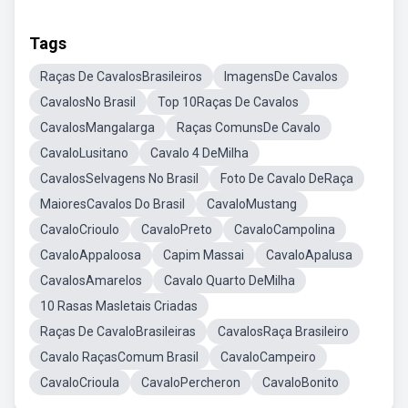
Tags
Raças De CavalosBrasileiros
ImagensDe Cavalos
CavalosNo Brasil
Top 10Raças De Cavalos
CavalosMangalarga
Raças ComunsDe Cavalo
CavaloLusitano
Cavalo 4 DeMilha
CavalosSelvagens No Brasil
Foto De Cavalo DeRaça
MaioresCavalos Do Brasil
CavaloMustang
CavaloCrioulo
CavaloPreto
CavaloCampolina
CavaloAppaloosa
Capim Massai
CavaloApalusa
CavalosAmarelos
Cavalo Quarto DeMilha
10 Rasas Masletais Criadas
Raças De CavaloBrasileiras
CavalosRaça Brasileiro
Cavalo RaçasComum Brasil
CavaloCampeiro
CavaloCrioula
CavaloPercheron
CavaloBonito