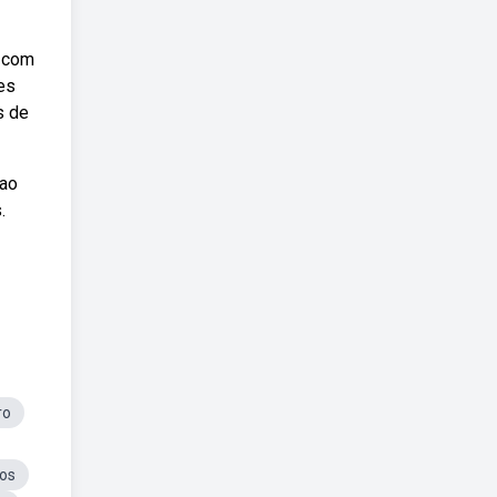
s com
es
s de
cao
.
ro
os