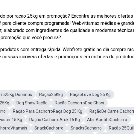
ndo por racao 25kg em promoção? Encontre as melhores oferta
ff para cliente compra programada! Webvittamax médias e grand
t, elaborado com ingredientes de qualidade e modernas técnica
m promoção que você procura?
produtos com entrega rápida. Webfrete grátis no dia compre ra
e nossas incríveis ofertas e promoções em milhões de produtos
rro25Kg Dominus
Ração25Kkg
RaçãoLove Dog 25 Kg
 25Kg
Dog ShowRação
Ração CachorroDog Choni
rro
Ração Para CachorroRaça Dog 25 Kg
RaçãoDe Carne Cachor
oster 15 Kg
Ração CachorroAruk 15 Kg
Abir ApetiteCachorro
horroVitamais
SnackCachorro
SnacksCachorro
Ração 25Quil