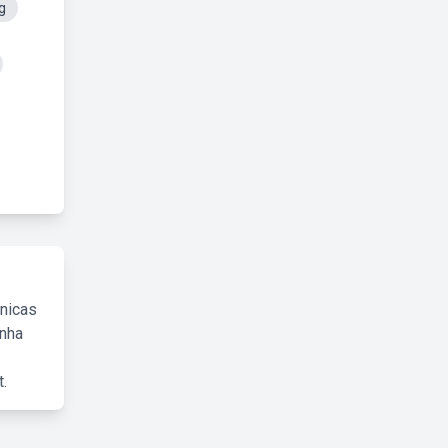
g
cnicas
inha
.