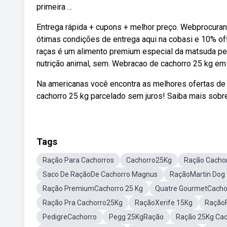
primeira ...
Entrega rápida + cupons + melhor preço. Webprocura
ótimas condições de entrega aqui na cobasi e 10% o
raças é um alimento premium especial da matsuda pe
nutrição animal, sem. Webracao de cachorro 25 kg e
Na americanas você encontra as melhores ofertas de 
cachorro 25 kg parcelado sem juros! Saiba mais sobr
Tags
Ração Para Cachorros
Cachorro25Kg
Ração Cacho
Saco De RaçãoDe Cachorro Magnus
RaçãoMartin Dog
Ração PremiumCachorro 25 Kg
Quatre GourmetCacho
Ração Pra Cachorro25Kg
RaçãoXerife 15Kg
RaçãoF
PedigreCachorro
Pegg 25KgRação
Ração 25Kg Cac