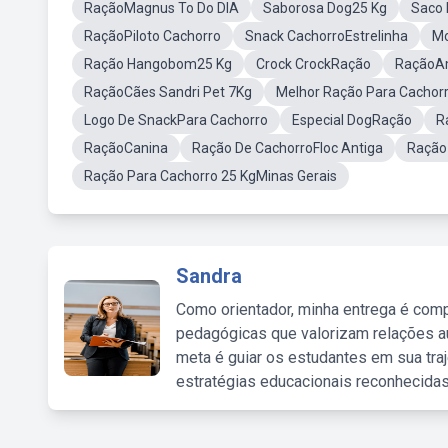
RaçãoMagnus To Do DIA
Saborosa Dog25 Kg
Saco 
RaçãoPiloto Cachorro
Snack CachorroEstrelinha
Mo
Ração Hangobom25 Kg
Crock CrockRação
RaçãoA
RaçãoCães Sandri Pet 7Kg
Melhor Ração Para Cacho
Logo De SnackPara Cachorro
Especial DogRação
R
RaçãoCanina
Ração De CachorroFloc Antiga
Ração
Ração Para Cachorro 25 KgMinas Gerais
Sandra
Como orientador, minha entrega é comp
pedagógicas que valorizam relações au
meta é guiar os estudantes em sua traj
estratégias educacionais reconhecidas