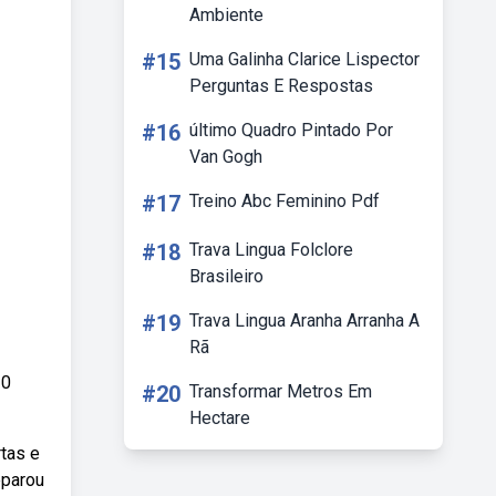
Ambiente
#15
Uma Galinha Clarice Lispector
Perguntas E Respostas
#16
último Quadro Pintado Por
Van Gogh
#17
Treino Abc Feminino Pdf
#18
Trava Lingua Folclore
Brasileiro
#19
Trava Lingua Aranha Arranha A
Rã
20
#20
Transformar Metros Em
Hectare
rtas e
eparou