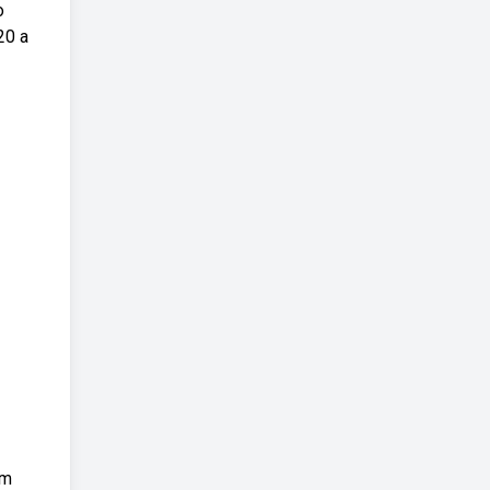
o
20 a
em