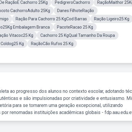
De RaçãoE Cachorro 25Kg
PedigreroCachorro
RaçãoMaithor 25K
coto CachorroAdulto 25Kg
Danes FilhoteRação
migo
Ração Para Cachorro 25 KgCod Barras
Ração Ligeiro25 Kg
rro25Kg Embalagem Branca
PacoteRacao 25 Kg
ação Vitacoc25 Kg
Cachorro 25 KgQual Tamanho Da Roupa
 Coldog25 Kg
RaçãoCão Rufos 25 Kg
leta ao progresso dos alunos no contexto escolar, adotando té
tênticas e são impulsionadas por criatividade e entusiasmo. M
etória para se tornarem uma geração excepcional, utilizando
 por renomadas instituições acadêmicas globais - fdp.aau.edu.et