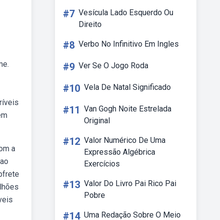
#7
Vesícula Lado Esquerdo Ou
Direito
#8
Verbo No Infinitivo Em Ingles
me.
#9
Ver Se O Jogo Roda
#10
Vela De Natal Significado
ríveis
#11
Van Gogh Noite Estrelada
sem
Original
#12
Valor Numérico De Uma
com a
Expressão Algébrica
cao
Exercícios
bfrete
#13
Valor Do Livro Pai Rico Pai
ilhões
Pobre
veis
#14
Uma Redação Sobre O Meio