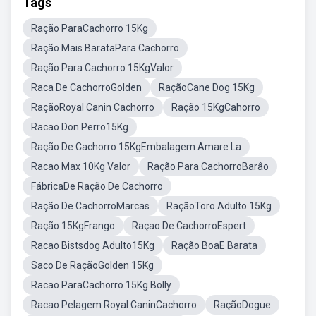
Tags
Ração ParaCachorro 15Kg
Ração Mais BarataPara Cachorro
Ração Para Cachorro 15KgValor
Raca De CachorroGolden
RaçãoCane Dog 15Kg
RaçãoRoyal Canin Cachorro
Ração 15KgCahorro
Racao Don Perro15Kg
Ração De Cachorro 15KgEmbalagem Amare La
Racao Max 10Kg Valor
Ração Para CachorroBarâo
FábricaDe Ração De Cachorro
Ração De CachorroMarcas
RaçãoToro Adulto 15Kg
Ração 15KgFrango
Raçao De CachorroEspert
Racao Bistsdog Adulto15Kg
Ração BoaE Barata
Saco De RaçãoGolden 15Kg
Racao ParaCachorro 15Kg Bolly
Racao Pelagem Royal CaninCachorro
RaçãoDogue