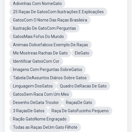
Adivinhas Com NomeGato
25 Raças De GatosCom Ilustrações E Explicações
GatosCom O Nome Das Raças Brasileira
Ilustração De GatoCom Perguntas
GatosMais Fofos Do Mundo
Animais Dolicefalicos Exemplo De Raças
Me Mostreas Rachas De Gato
EleGato
Identificar GatosCom Cor
Imagens Com Perguntas SobreGatos
Tabela DeAssuntos Diários Sobre Gatos
Linguagem DosGatos
Quadro DeRacas De Gato
GatosSem Raca Com Um Mes
Desenho DeGata Tricolor
RaçasDe Gato
3 RaçasDe Gatos
Raça De GatoFucinho Pequeno
Ração GatoNome Engraçado
Todas as Raças DeUm Gato Filhote