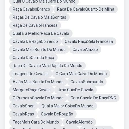
Qual O Cavalo MaisCaro Do Mundo
Raça CavalosBranco
Raça De CavaloQuarto De Milha
Raças De Cavalo MaisBonitas
Raça De CavaloFrancesa
Qual É a MelhorRaça De Cavalo
Cavalo De RaçaCorrendo
Cavalo RaçaSela Francesa
Cavalo MaisBonito Do Mundo
CavaloAlazão
Cavalo DeCorrida Raça
Raça De Cavalo MaisRápida Do Mundo
ImagensDe Cavalos
O Cara MaisCalvo Do Mundo
Avião MaisBonito Do Mundo
CavaloSubmundo
MorgamRaça Cavalo
Uma GuiaDe Cavalo
O PrimeiroCavalo Do Mundo
Cara Cavalo De RaçaPNG
CavaloSheri
Qual a Maior CoisaDo Mundo
CavaloRças
Cavalo DeRoupão
TaçaMais Cara Do Mundo
CavaloAlemão