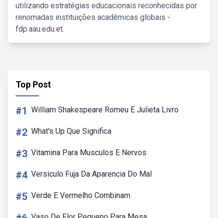
utilizando estratégias educacionais reconhecidas por
renomadas instituições acadêmicas globais -
fdp.aau.edu.et.
Top Post
#1
William Shakespeare Romeu E Julieta Livro
#2
What's Up Que Significa
#3
Vitamina Para Musculos E Nervos
#4
Versiculo Fuja Da Aparencia Do Mal
#5
Verde E Vermelho Combinam
Vaso De Flor Pequeno Para Mesa