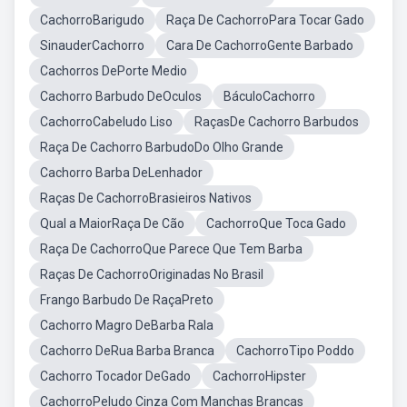
CachorroBarigudo
Raça De CachorroPara Tocar Gado
SinauderCachorro
Cara De CachorroGente Barbado
Cachorros DePorte Medio
Cachorro Barbudo DeOculos
BáculoCachorro
CachorroCabeludo Liso
RaçasDe Cachorro Barbudos
Raça De Cachorro BarbudoDo Olho Grande
Cachorro Barba DeLenhador
Raças De CachorroBrasieiros Nativos
Qual a MaiorRaça De Cão
CachorroQue Toca Gado
Raça De CachorroQue Parece Que Tem Barba
Raças De CachorroOriginadas No Brasil
Frango Barbudo De RaçaPreto
Cachorro Magro DeBarba Rala
Cachorro DeRua Barba Branca
CachorroTipo Poddo
Cachorro Tocador DeGado
CachorroHipster
CachorroPeludo Cinza Com Manchas Brancas