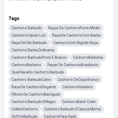
Tags
Cachorro Barbudo
Raças De CachorroPorte Médio
CachorroCabelo Liso
Raça De CachorroCom Barba
Raça DeCão Barbudo
CachorroCom Bigode Raça
Cachorro Barba DeArame
Cachorro BarbudoPreto E Branco
CachorroBarbicha
CachorroBarbeiro
Raças De CachorrosBrasileiros
Qual RacaDo Cachorro Barbudo
Cachorro BarbudoCalvo
Cachorro DeCaça Branco
Raça De CachorroElegante
CachorroVeadeiro
Filhote De CachorroBarrigudo
Cachorro Barbudo EMagro
CachorroBarer Coler
CollienCachorro
Cachorro Barbudo ECareca Meme
GriffonBarbudo
CachorroPara Gado