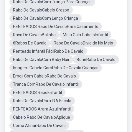
Rabo De CavaloCom Trança Para Crianças
Rabo De CavaloCabelo Crespo
Rabo De CavaloCom Lenço Criança
PENTEADOS Rabo De CavaloPara Casamento
Ravo De CavaloBolinha
Meia Cola CabeloInfantil
6Rabos De Cavalo
Rabo De CavaloDividido No Meio
Penteado Infantil FácilRabo De Cavalo
Rabo De CavaloCom Baby Hair
BonéRabo De Cavalo
Imagem Cabelo ComRabo De Cavalo Crianças
Emoji Com CabeloRabo De Cavalo
Tranca ComRabo De Cavalo Infantil
PENTEADOS RaboEnfantil
Rabo De CavaloPara IRA Escola
PENTEADOS Arara AzulInfantil
Cabelo Rabo De CavaloAplique
Como AfinarRabo De Cavalo