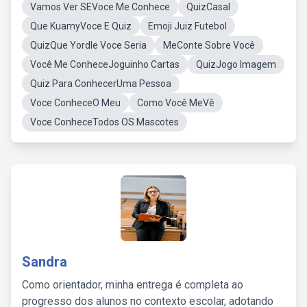
Vamos Ver SEVoce Me Conhece
QuizCasal
Que KuamyVoce E Quiz
Emoji Juiz Futebol
QuizQue Yordle Voce Seria
MeConte Sobre Você
Você Me ConheceJoguinho Cartas
QuizJogo Imagem
Quiz Para ConhecerUma Pessoa
Voce ConheceO Meu
Como Você MeVê
Voce ConheceTodos OS Mascotes
Sandra
Como orientador, minha entrega é completa ao
progresso dos alunos no contexto escolar, adotando