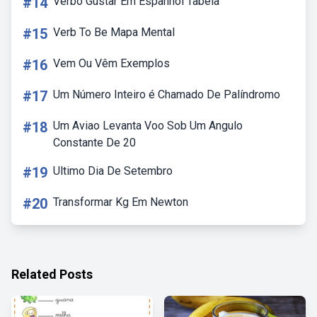
#14
Verbo Gustar Em Espanhol Tabela
#15
Verb To Be Mapa Mental
#16
Vem Ou Vêm Exemplos
#17
Um Número Inteiro é Chamado De Palíndromo
#18
Um Aviao Levanta Voo Sob Um Angulo
Constante De 20
#19
Ultimo Dia De Setembro
#20
Transformar Kg Em Newton
Related Posts