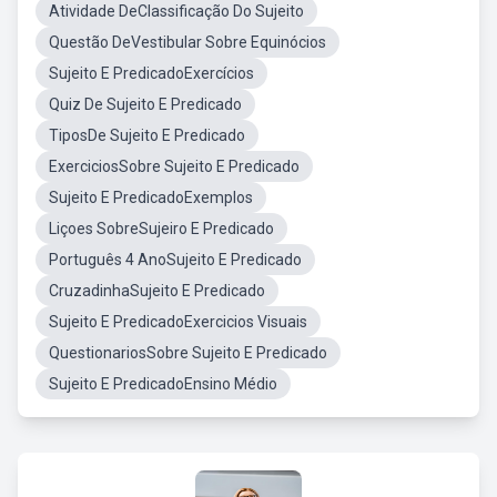
Atividade DeClassificação Do Sujeito
Questão DeVestibular Sobre Equinócios
Sujeito E PredicadoExercícios
Quiz De Sujeito E Predicado
TiposDe Sujeito E Predicado
ExerciciosSobre Sujeito E Predicado
Sujeito E PredicadoExemplos
Liçoes SobreSujeiro E Predicado
Português 4 AnoSujeito E Predicado
CruzadinhaSujeito E Predicado
Sujeito E PredicadoExercicios Visuais
QuestionariosSobre Sujeito E Predicado
Sujeito E PredicadoEnsino Médio