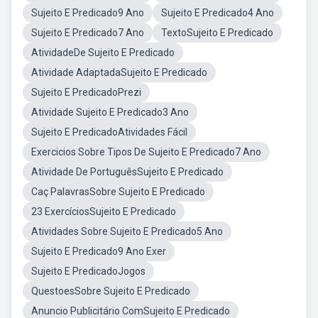
Sujeito E Predicado9 Ano
Sujeito E Predicado4 Ano
Sujeito E Predicado7 Ano
TextoSujeito E Predicado
AtividadeDe Sujeito E Predicado
Atividade AdaptadaSujeito E Predicado
Sujeito E PredicadoPrezi
Atividade Sujeito E Predicado3 Ano
Sujeito E PredicadoAtividades Fácil
Exercicios Sobre Tipos De Sujeito E Predicado7 Ano
Atividade De PortuguêsSujeito E Predicado
Caç PalavrasSobre Sujeito E Predicado
23 ExercíciosSujeito E Predicado
Atividades Sobre Sujeito E Predicado5 Ano
Sujeito E Predicado9 Ano Exer
Sujeito E PredicadoJogos
QuestoesSobre Sujeito E Predicado
Anuncio Publicitário ComSujeito E Predicado