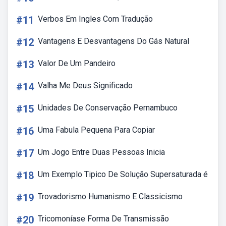
#11
Verbos Em Ingles Com Tradução
#12
Vantagens E Desvantagens Do Gás Natural
#13
Valor De Um Pandeiro
#14
Valha Me Deus Significado
#15
Unidades De Conservação Pernambuco
#16
Uma Fabula Pequena Para Copiar
#17
Um Jogo Entre Duas Pessoas Inicia
#18
Um Exemplo Tipico De Solução Supersaturada é
#19
Trovadorismo Humanismo E Classicismo
#20
Tricomoníase Forma De Transmissão