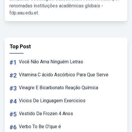
renomadas instituições acadêmicas globais -
fdp.aau.edu.et.
Top Post
#1
Você Não Ama Ninguém Letras
#2
Vitamina C ácido Ascórbico Para Que Serve
#3
Vinagre E Bicarbonato Reação Química
#4
Vicios De Linguagem Exercicios
#5
Vestido Da Frozen 4 Anos
#6
Verbo To Be O'que é