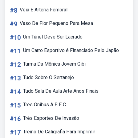
#8
Veia E Arteria Femoral
#9
Vaso De Flor Pequeno Para Mesa
#10
Um Túnel Deve Ser Lacrado
#11
Um Carro Esportivo é Financiado Pelo Japão
#12
Turma Da Mônica Jovem Gibi
#13
Tudo Sobre O Sertanejo
#14
Tudo Sala De Aula Arte Anos Finais
#15
Tres Onibus A B E C
#16
Três Esportes De Invasão
#17
Treino De Caligrafia Para Imprimir