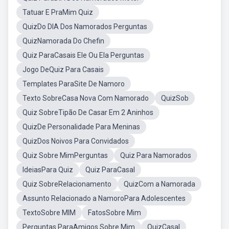
Tatuar E PraMim Quiz
QuizDo DIA Dos Namorados Perguntas
QuizNamorada Do Chefin
Quiz ParaCasais Ele Ou Ela Perguntas
Jogo DeQuiz Para Casais
Templates ParaSite De Namoro
Texto SobreCasa Nova Com Namorado
QuizSob
Quiz SobreTipão De Casar Em 2 Aninhos
QuizDe Personalidade Para Meninas
QuizDos Noivos Para Convidados
Quiz Sobre MimPerguntas
Quiz Para Namorados
IdeiasPara Quiz
Quiz ParaCasal
Quiz SobreRelacionamento
QuizCom a Namorada
Assunto Relacionado a NamoroPara Adolescentes
TextoSobre MIM
FatosSobre Mim
Perguntas ParaAmigos Sobre Mim
QuizCasal