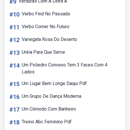
#9
Verduras Com A Letra A
#10
Verbo Find No Passado
#11
Verbo Comer No Futuro
#12
Variegata Rosa Do Deserto
#13
Uréia Para Que Serve
#14
Um Poliedro Convexo Tem 3 Faces Com 4
Lados
#15
Um Lugar Bem Longe Daqui Pdf
#16
Um Grupo De Dança Moderna
#17
Um Cômodo Com Banheiro
#18
Treino Abc Feminino Pdf