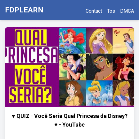
FDPLEARN
Contact
Tos
DMCA
♥ QUIZ - Você Seria Qual Princesa da Disney?
♥ - YouTube