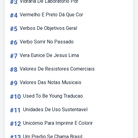
#3
Vidraria De Laboratorio Pdf
#4
Vermelho E Preto Dá Que Cor
#5
Verbos De Objetivos Geral
#6
Verbo Sorrir No Passado
#7
Vera Eunice De Jesus Lima
#8
Valores De Resistores Comerciais
#9
Valores Das Notas Musicais
#10
Used To Be Young Traducao
#11
Unidades De Uso Sustentavel
#12
Unicórnio Para Imprimir E Colorir
#13
Um Predio Se Chama Brasil