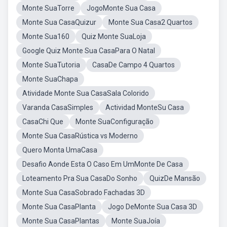
Monte SuaTorre
JogoMonte Sua Casa
Monte Sua CasaQuizur
Monte Sua Casa2 Quartos
Monte Sua160
Quiz Monte SuaLoja
Google Quiz Monte Sua CasaPara O Natal
Monte SuaTutoria
CasaDe Campo 4 Quartos
Monte SuaChapa
Atividade Monte Sua CasaSala Colorido
Varanda CasaSimples
Actividad MonteSu Casa
CasaChi Que
Monte SuaConfiguração
Monte Sua CasaRústica vs Moderno
Quero Monta UmaCasa
Desafio Aonde Esta O Caso Em UmMonte De Casa
Loteamento Pra Sua CasaDo Sonho
QuizDe Mansão
Monte Sua CasaSobrado Fachadas 3D
Monte Sua CasaPlanta
Jogo DeMonte Sua Casa 3D
Monte Sua CasaPlantas
Monte SuaJoía