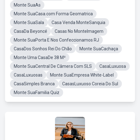
Monte SuaAs
Monte SuaCasa.com Forma Geomatrica
Monte SuaSala
Casa Venda MonteSanquia
CasaDa Beyoncé
Casas No MonteImagem
Monte SuaPorta E Nos Confeccionamos RJ
CasaDos Sonhos Rei Do Chão
Monte SuaCachaça
Monte Uma CasaDe 38 M²
Monte SuaCentral De Câmera Com SLS
CasaLuxuosa
CasaLuxuosas
Monte SuaEmpresa White-Label
CasaSimples Branca
CasasLuxuoso Coreia Do Sul
Monte SuaFamilia Quiz