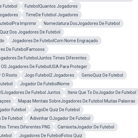
e Futebol
FutebolQuantos Jogadores
Jogadores
TimeDe Futebol Jogadores
utebolPra Imprimir
Nomeclatura DosJogadores De Futebol
uiz Dos Jogadores De Futebol
do
Jogadores De FutebolCom Nome Engraçado
es De FutebolFamosos
gadores De FutebolJuntos Times Diferentes
 OS Jogadores De FutebolUSA Para Proteger
 O Rosto
Jogo Futebol2 Jogadores
GenioQuiz De Futebol
Futebol
Jogador De FutebolNome
SJogadores De Futebol Juntos
Itens Que To DoJogador De Futebol
caçoes
Mapas Mentais SobreJogadores De Futebol Muitas Palavras
ador Futebol
JogoDe Quiz De Futebol
 De Futebol
Adivinhar OJogador De Futebol
tos Times Diferentes PNG
CamisetaJogador De Futebol
utebol
Jogadores De FutebolFotos Quiz