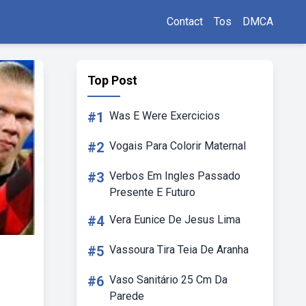
Contact
Tos
DMCA
Top Post
#1
Was E Were Exercicios
#2
Vogais Para Colorir Maternal
#3
Verbos Em Ingles Passado
Presente E Futuro
#4
Vera Eunice De Jesus Lima
#5
Vassoura Tira Teia De Aranha
#6
Vaso Sanitário 25 Cm Da
Parede