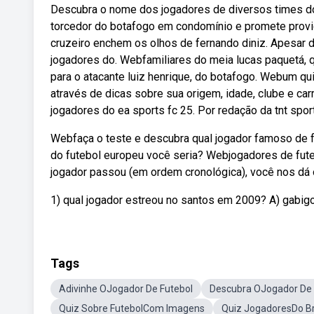
Descubra o nome dos jogadores de diversos times do
torcedor do botafogo em condomínio e promete provi
cruzeiro enchem os olhos de fernando diniz. Apesar de 
jogadores do. Webfamiliares do meia lucas paquetá, q
para o atacante luiz henrique, do botafogo. Webum qui
através de dicas sobre sua origem, idade, clube e ca
jogadores do ea sports fc 25. Por redação da tnt spor
Webfaça o teste e descubra qual jogador famoso de 
do futebol europeu você seria? Webjogadores de fut
jogador passou (em ordem cronológica), você nos dá 
1) qual jogador estreou no santos em 2009? A) gabigol
Tags
Adivinhe OJogador De Futebol
Descubra OJogador De 
Quiz Sobre FutebolCom Imagens
Quiz JogadoresDo Br