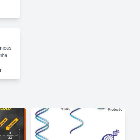
cnicas
inha
.