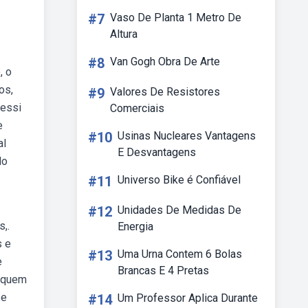
#7
Vaso De Planta 1 Metro De
Altura
#8
Van Gogh Obra De Arte
, o
os,
#9
Valores De Resistores
messi
Comerciais
e
#10
Usinas Nucleares Vantagens
al
E Desvantagens
do
#11
Universo Bike é Confiável
#12
Unidades De Medidas De
,.
Energia
s e
#13
Uma Urna Contem 6 Bolas
e
Brancas E 4 Pretas
r quem
 e
#14
Um Professor Aplica Durante