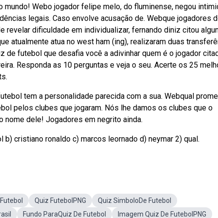
 mundo! Webo jogador felipe melo, do fluminense, negou intimi
dências legais. Caso envolve acusação de. Webque jogadores 
revelar dificuldade em individualizar, fernando diniz citou algu
ue atualmente atua no west ham (ing), realizaram duas transfer
z de futebol que desafia você a adivinhar quem é o jogador cita
rreira. Responda as 10 perguntas e veja o seu. Acerte os 25 mel
ts.
futebol tem a personalidade parecida com a sua. Webqual prom
ebol pelos clubes que jogaram. Nós lhe damos os clubes que o
o nome dele! Jogadores em negrito ainda.
 b) cristiano ronaldo c) marcos leornado d) neymar 2) qual.
Futebol
Quiz FutebolPNG
Quiz SimboloDe Futebol
asil
Fundo ParaQuiz De Futebol
Imagem Quiz De FutebolPNG