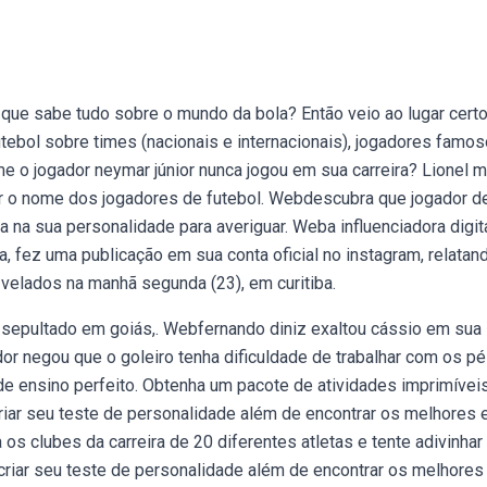
que sabe tudo sobre o mundo da bola? Então veio ao lugar certo
tebol sobre times (nacionais e internacionais), jogadores famos
me o jogador neymar júnior nunca jogou em sua carreira? Lionel 
r o nome dos jogadores de futebol. Webdescubra que jogador d
 na sua personalidade para averiguar. Weba influenciadora digit
ra, fez uma publicação em sua conta oficial no instagram, relatan
velados na manhã segunda (23), em curitiba.
foi sepultado em goiás,. Webfernando diniz exaltou cássio em sua
or negou que o goleiro tenha dificuldade de trabalhar com os pés
 de ensino perfeito. Obtenha um pacote de atividades imprimívei
criar seu teste de personalidade além de encontrar os melhores 
 os clubes da carreira de 20 diferentes atletas e tente adivinha
 criar seu teste de personalidade além de encontrar os melhores