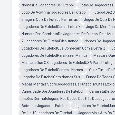
NomesDe Jogadores De Futebol
FotosDe Jogadores D
Jogo De AdivinharJogadores De Futebol
Futebol De2 
Imagem Quiz De FutebolPalmeiras
Jogos De Quiz De F
Jogadores De FutebolCom a Letra D
Jogo Da MemóriaQ
Numero Das CamisetaDe Jogadores De Futebol Pelo Mun
2 Jogadores De FutebolDisputando
Nomes De Jogador
Jogadores De FutebolQue Começam Com a Letra Q
Jo
Jogadores De FutebolPara Fazer Mimica
Mascara Que
Mascara Que OS Jogadores De FutebolUSA Para Proteger
Jogadores De FutebolGemeos Nomes
Quiiz TimesDe 
Jogador De FutebolCom Nomes Sus
Fundo De Todos O
Mapas Mentais SobreJogadores De Futebol Muitas Expli
Curiosidade DosJogadores De Futebol
CamisetaDe Jog
Lesões Dermatológicas Nos Dedos Dos Pés DosJogadores
AdivinharJogadores Futebol
Jogadores De FutebolJun
De 1 a 10Jogadores De Futebol
JogadorMais Alto Do F