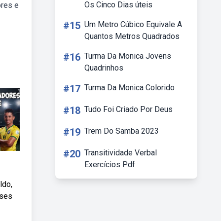
Os Cinco Dias úteis
ores e
#15
Um Metro Cúbico Equivale A
Quantos Metros Quadrados
#16
Turma Da Monica Jovens
Quadrinhos
#17
Turma Da Monica Colorido
#18
Tudo Foi Criado Por Deus
#19
Trem Do Samba 2023
#20
Transitividade Verbal
Exercícios Pdf
ldo,
sses