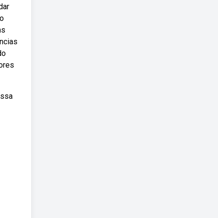
dar
do
ns
ências
do
hores
essa