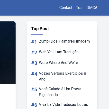
Contact
Tos
DMCA
Top Post
#1
Zumbi Dos Palmares Imagem
#2
With You I Am Tradução
#3
Were Where And We're
#4
Vozes Verbais Exercicios 8
Ano
#5
Você Calado é Um Poeta
Significado
#6
Viva La Vida Tradução Letras