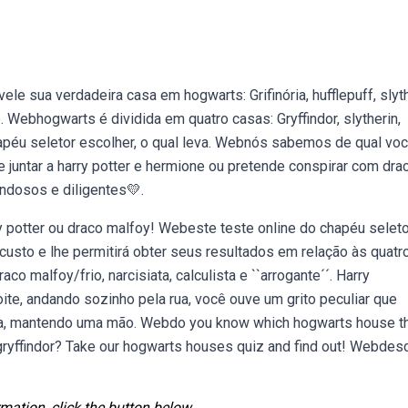
le sua verdadeira casa em hogwarts: Grifinória, hufflepuff, slyt
 Webhogwarts é dividida em quatro casas: Gryffindor, slytherin,
chapéu seletor escolher, o qual leva. Webnós sabemos de qual vo
 juntar a harry potter e hermione ou pretende conspirar com dra
ndosos e diligentes💛.
y potter ou draco malfoy! Webeste teste online do chapéu selet
usto e lhe permitirá obter seus resultados em relação às quatr
 malfoy/frio, narcisiata, calculista e ``arrogante´´. Harry
ite, andando sozinho pela rua, você ouve um grito peculiar que
ela, mantendo uma mão. Webdo you know which hogwarts house t
f gryffindor? Take our hogwarts houses quiz and find out! Webdes
mation, click the button below.