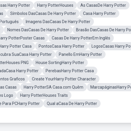
sas Harry Potter
Harry PotterHouses
As CasasDe Harry Potter
as
Símbolos DasCasas De Harry Potter
Casa Harry Potter
 Português
Imagens DasCasas De Harry Potter
r
Nomes DasCasas De Harry Potter
Brasão DasCasas De Harry Po
arry PotterPoster Casas
Casas De Harry PotterEm Inglês
Harry Potter Casa
PontosCasa Harry Potter
LogosCasas Harry Po
cubra SuaCasa Harry Potter
Panello EmHarry Potter
tterHouses PNG
House SortingHarry Potter
daCasa Harry Potter
PerebasHarry Potter Casa
ntos Graficos
Create YourHarry Potter Character
 as Casas
Harry PotterSA Casa.com Quêm
MarcapáginasHarry P
es Logo
Harry PotterHouses Traits
e Para PCHarry Potter
Qual aCasa De Harry Potter