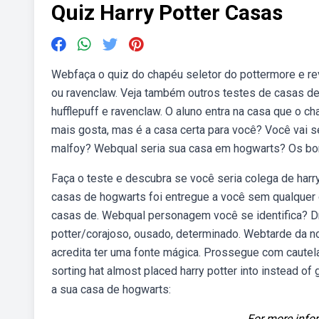
Quiz Harry Potter Casas
Webfaça o quiz do chapéu seletor do pottermore e reve
ou ravenclaw. Veja também outros testes de casas de.
hufflepuff e ravenclaw. O aluno entra na casa que o 
mais gosta, mas é a casa certa para você? Você vai se
malfoy? Webqual seria sua casa em hogwarts? Os bo
Faça o teste e descubra se você seria colega de harr
casas de hogwarts foi entregue a você sem qualquer c
casas de. Webqual personagem você se identifica? Draco
potter/corajoso, ousado, determinado. Webtarde da no
acredita ter uma fonte mágica. Prossegue com caut
sorting hat almost placed harry potter into instead o
a sua casa de hogwarts:
For more infor