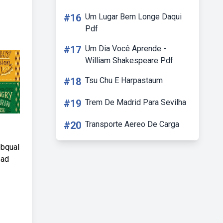
#16
Um Lugar Bem Longe Daqui
Pdf
#17
Um Dia Você Aprende -
William Shakespeare Pdf
#18
Tsu Chu E Harpastaum
#19
Trem De Madrid Para Sevilha
#20
Transporte Aereo De Carga
ebqual
ead