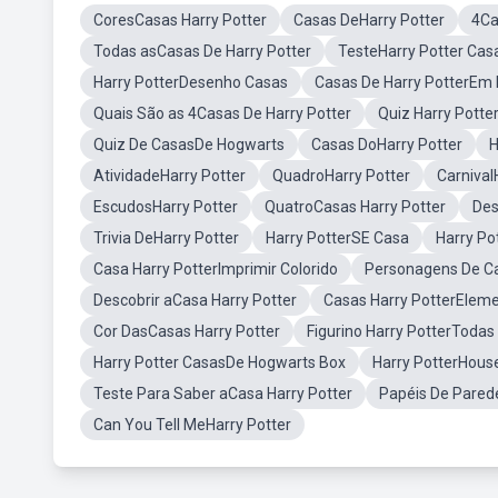
CoresCasas Harry Potter
Casas DeHarry Potter
4Ca
Todas asCasas De Harry Potter
TesteHarry Potter Cas
Harry PotterDesenho Casas
Casas De Harry PotterEm
Quais São as 4Casas De Harry Potter
Quiz Harry Potte
Quiz De CasasDe Hogwarts
Casas DoHarry Potter
H
AtividadeHarry Potter
QuadroHarry Potter
Carnival
EscudosHarry Potter
QuatroCasas Harry Potter
Des
Trivia DeHarry Potter
Harry PotterSE Casa
Harry Po
Casa Harry PotterImprimir Colorido
Personagens De Ca
Descobrir aCasa Harry Potter
Casas Harry PotterEleme
Cor DasCasas Harry Potter
Figurino Harry PotterTodas
Harry Potter CasasDe Hogwarts Box
Harry PotterHous
Teste Para Saber aCasa Harry Potter
Papéis De Pared
Can You Tell MeHarry Potter