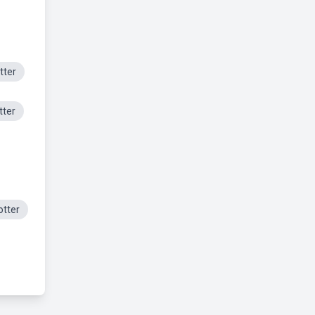
tter
tter
otter