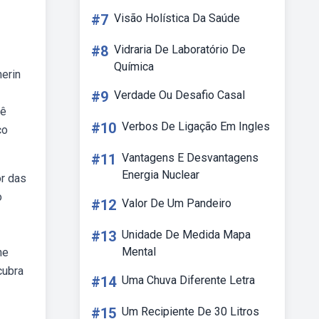
#7
Visão Holística Da Saúde
#8
Vidraria De Laboratório De
Química
herin
#9
Verdade Ou Desafio Casal
cê
#10
Verbos De Ligação Em Ingles
co
#11
Vantagens E Desvantagens
Energia Nuclear
or das
o
#12
Valor De Um Pandeiro
#13
Unidade De Medida Mapa
Mental
he
cubra
#14
Uma Chuva Diferente Letra
#15
Um Recipiente De 30 Litros