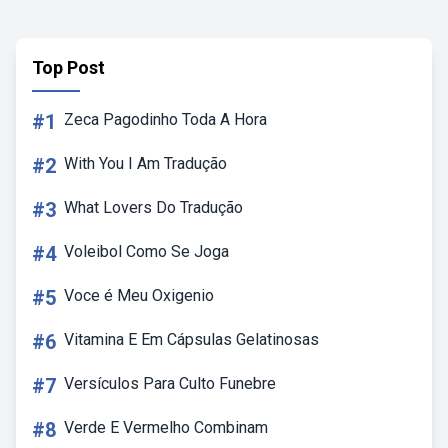
Top Post
#1
Zeca Pagodinho Toda A Hora
#2
With You I Am Tradução
#3
What Lovers Do Tradução
#4
Voleibol Como Se Joga
#5
Voce é Meu Oxigenio
#6
Vitamina E Em Cápsulas Gelatinosas
#7
Versículos Para Culto Funebre
#8
Verde E Vermelho Combinam