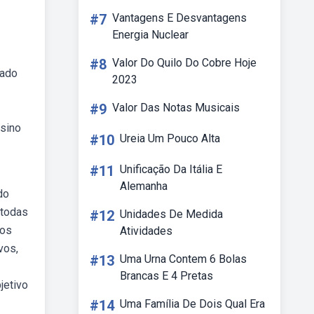
#7
Vantagens E Desvantagens
Energia Nuclear
#8
Valor Do Quilo Do Cobre Hoje
iado
2023
#9
Valor Das Notas Musicais
nsino
#10
Ureia Um Pouco Alta
#11
Unificação Da Itália E
Alemanha
do
 todas
#12
Unidades De Medida
dos
Atividades
vos,
#13
Uma Urna Contem 6 Bolas
Brancas E 4 Pretas
jetivo
#14
Uma Família De Dois Qual Era