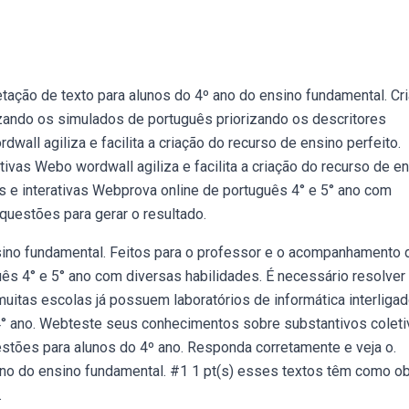
tação de texto para alunos do 4º ano do ensino fundamental. Cr
lizando os simulados de português priorizando os descritores
ll agiliza e facilita a criação do recurso de ensino perfeito.
ivas Webo wordwall agiliza e facilita a criação do recurso de e
s e interativas Webprova online de português 4° e 5° ano com
questões para gerar o resultado.
ino fundamental. Feitos para o professor e o acompanhamento 
s 4° e 5° ano com diversas habilidades. É necessário resolver
muitas escolas já possuem laboratórios de informática interliga
4° ano. Webteste seus conhecimentos sobre substantivos coleti
estões para alunos do 4º ano. Responda corretamente e veja o.
no do ensino fundamental. #1 1 pt(s) esses textos têm como ob
.