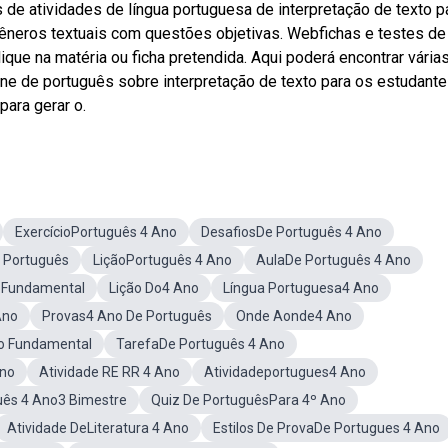
 de atividades de língua portuguesa de interpretação de texto p
gêneros textuais com questões objetivas. Webfichas e testes de
ique na matéria ou ficha pretendida. Aqui poderá encontrar vária
ine de português sobre interpretação de texto para os estudant
para gerar o.
ExercícioPortuguês 4 Ano
DesafiosDe Português 4 Ano
 Português
LiçãoPortuguês 4 Ano
AulaDe Português 4 Ano
oFundamental
Lição Do4 Ano
Língua Portuguesa4 Ano
Ano
Provas4 Ano De Português
Onde Aonde4 Ano
o Fundamental
TarefaDe Português 4 Ano
Ano
Atividade RE RR 4 Ano
Atividadeportugues4 Ano
uês 4 Ano3 Bimestre
Quiz De PortuguêsPara 4º Ano
Atividade DeLiteratura 4 Ano
Estilos De ProvaDe Portugues 4 Ano