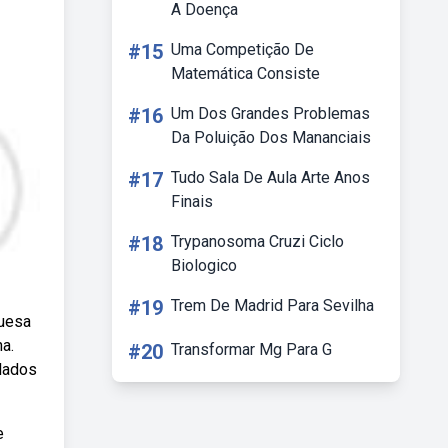
A Doença
#15
Uma Competição De
Matemática Consiste
#16
Um Dos Grandes Problemas
Da Poluição Dos Mananciais
#17
Tudo Sala De Aula Arte Anos
Finais
#18
Trypanosoma Cruzi Ciclo
Biologico
#19
Trem De Madrid Para Sevilha
guesa
na.
#20
Transformar Mg Para G
lados
e