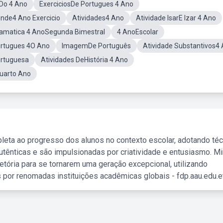
Do 4 Ano
ExerciciosDe Portugues 4 Ano
nde4 Ano Exercicio
Atividades4 Ano
Atividade IsarE Izar 4 Ano
amatica 4 AnoSegunda Bimestral
4 AnoEscolar
ortugues 4O Ano
ImagemDe Português
Atividade Substantivos4
ortuguesa
Atividades DeHistória 4 Ano
uarto Ano
leta ao progresso dos alunos no contexto escolar, adotando té
tênticas e são impulsionadas por criatividade e entusiasmo. M
etória para se tornarem uma geração excepcional, utilizando
 por renomadas instituições acadêmicas globais - fdp.aau.edu.et