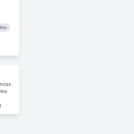
 Ano
cnicas
inha
.