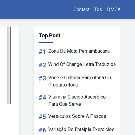
Contact
Tos
DMCA
Top Post
#1
Zona Da Mata Pernambucana
#2
Wind Of Change Letra Traduzida
#3
Você é Oxitona Paroxitona Ou
Proparoxitona
#4
Vitamina C ácido Ascórbico
Para Que Serve
#5
Versiculos Sobre A Pascoa
#6
Variação De Entalpia Exercicios