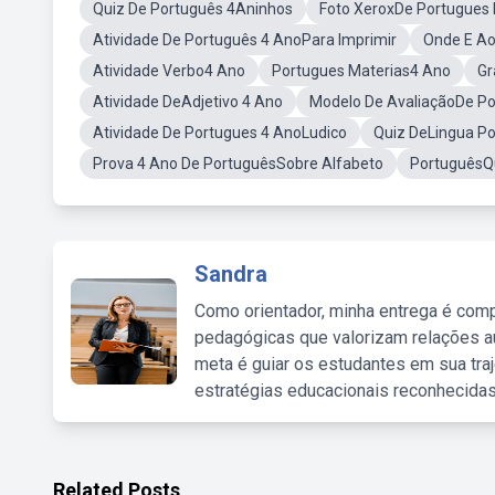
Quiz De Português 4Aninhos
Foto XeroxDe Portugues 
Atividade De Português 4 AnoPara Imprimir
Onde E Ao
Atividade Verbo4 Ano
Portugues Materias4 Ano
Gr
Atividade DeAdjetivo 4 Ano
Modelo De AvaliaçãoDe P
Atividade De Portugues 4 AnoLudico
Quiz DeLingua P
Prova 4 Ano De PortuguêsSobre Alfabeto
PortuguêsQ
Sandra
Como orientador, minha entrega é comp
pedagógicas que valorizam relações au
meta é guiar os estudantes em sua traj
estratégias educacionais reconhecidas
Related Posts