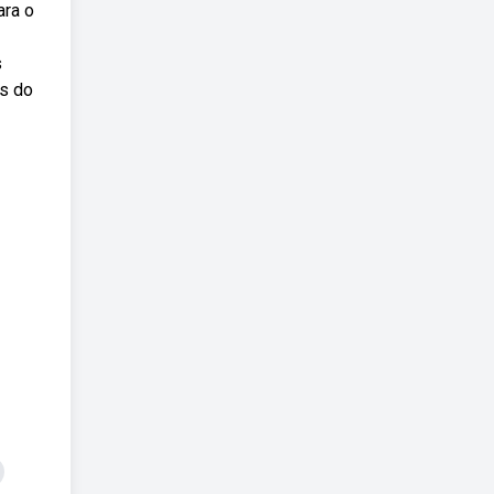
ara o
s
es do