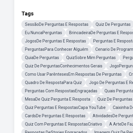
Tags
SessãoDe Perguntas E Respostas
Quiz De Perguntas
Eu NuncaPerguntas
BrincadeiraDe Perguntas E Respo
JogosDe Perguntas E Respostas
Perguntas E Respos
PerguntasPara Conhecer Alguém
Cenario De Program
QuiaDe Perguntas
QuizSobre Mim Perguntas
Perg
Quiz De PerguntasConhecimentos Gerais
JogoPergunt
Como Usar ParêntesesEm Respostas De Perguntas
Cr
Quadro De RespostaPara Quiz
Jogo De Perguntas E R
Perguntas Com RespostasEngraçadas
Quais Pergunt
MesaDe Quiz Pergunta E Resposta
Quiz De Pergunta
Quiz Perguntas E RespostasCapa YouTube
Caixinha D
CardsDe Perguntas E Respostas
AtividadesDe Pergun
Quiz Com Perguntas E RespostasCriativo
A ArteDe Fa
Respostas DeStories Engracados
Imagem Quiz De Pe