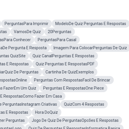
PerguntasPara Imprimir
ModeloDe Quiz Perguntas E Respostas
stas
VamosDe Quiz
20Perguntas
tasPara Conhecer
PerguntasPara Casal
aDe Pergunta E Resposta
Imagem Para ColocarPerguntas De Quiz
untas QuizSite
Quiz CanalPerguntas E Respostas
as E Respostas
Quiz Perguntas E RespostasPDF
iarQuiz De Perguntas
Cartinha De QuizExemplos
espostasOnline
Perguntas Com RespostasFacil De Brincar
as FazerEm Um Quiz
Perguntas E RespostasOne Piece
s E RespostasComo Fazer Em Casa
e PerguntasInstagram Criativas
QuizCom 4 Respostas
tas E Respostas
Hora DoQuiz
zer Perguntas
Jogo De Quiz De PerguntasOpcões E Respostas
rguntasLogo
Quiz De Perguntas E RespostasInformatica Basica