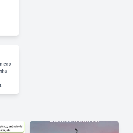
cnicas
inha
.