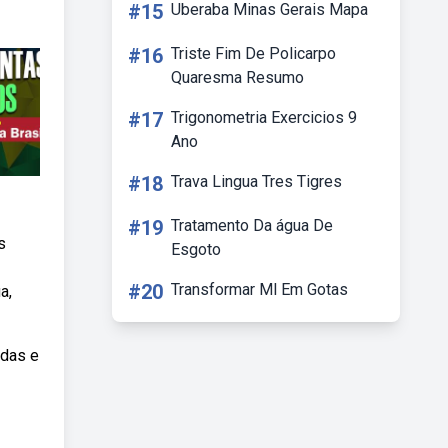
#15
Uberaba Minas Gerais Mapa
#16
Triste Fim De Policarpo
Quaresma Resumo
#17
Trigonometria Exercicios 9
Ano
#18
Trava Lingua Tres Tigres
#19
Tratamento Da água De
s
Esgoto
#20
Transformar Ml Em Gotas
a,
adas e