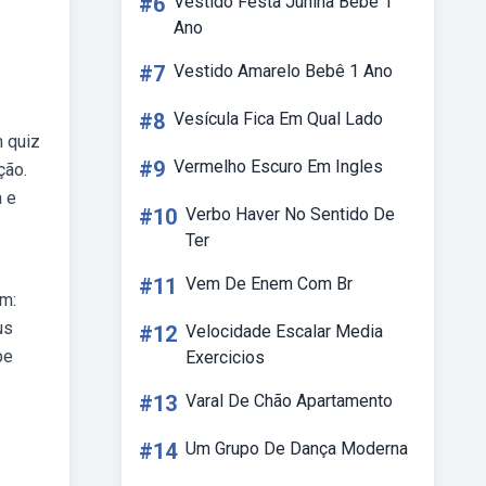
#6
Vestido Festa Junina Bebe 1
Ano
#7
Vestido Amarelo Bebê 1 Ano
#8
Vesícula Fica Em Qual Lado
 quiz
#9
Vermelho Escuro Em Ingles
ção.
a e
#10
Verbo Haver No Sentido De
Ter
#11
Vem De Enem Com Br
em:
us
#12
Velocidade Escalar Media
be
Exercicios
#13
Varal De Chão Apartamento
#14
Um Grupo De Dança Moderna