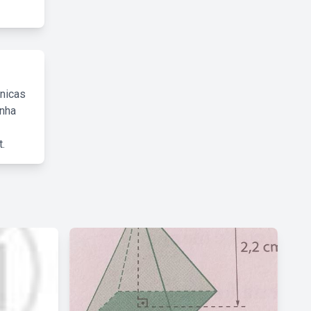
cnicas
inha
.