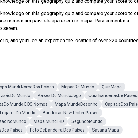
knowledge on this geography quiz and compare your score to ot
nowledge on this geography quiz and compare your score to ot
ê nomear um país, ele aparecerá no mapa. Para aumentar a
ao serem.
ld, and you'll be an expert on the location of over 220 countrie
apa Mundi NomeDos Países
MapasDo Mundo
QuizMapa
ivisãoDo Mundo
Paises Do MundoJogo
Quiz BandeirasDe Países
rasDo Mundo EOS Nomes
Mapa MundoDesenho
CapitaisDos Pais
 LugaresDo Mundo
Bandeiras Now UnitedPaises
isao NoMundo
Mapa Mundi HD
SegundoMundo
sDos Países
Foto DeBandeira Dos Países
Savana Mapa