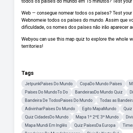
todos os países do mundo em 15 minutos? Test your 
Web — consegue nomear todos os países? Test your k
Webnomeie todos os países do mundo. Assim que voc
dificuldade, os nomes dos países não irão aparecer 
Webyou can use this map quiz to explore the whole wor
territories!
Tags
JetpunkPaíses Do Mundo
CopaDo Mundo Países
M
Países Do MundoTo Do
BandeirasDo Mundo Quiz
D
Bandeira De TodosPaises Do Mundo
Todas as Bandei
AdivinharPaíses Do Mundo
Egito MapaMundo
Quiz
Quiz CidadesDo Mundo
Mapa 1º 2ºE 3º Mundo
Div
Mapa Mundi Em Inglês
Quiz PaísesDa Europa
Time