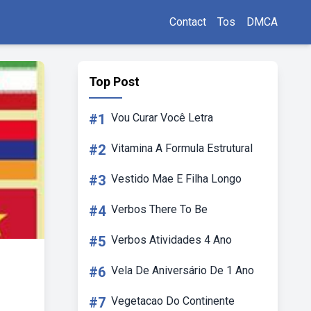
Contact
Tos
DMCA
Top Post
#1
Vou Curar Você Letra
#2
Vitamina A Formula Estrutural
#3
Vestido Mae E Filha Longo
#4
Verbos There To Be
#5
Verbos Atividades 4 Ano
#6
Vela De Aniversário De 1 Ano
#7
Vegetacao Do Continente