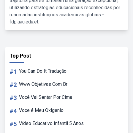
trajetória para se tornarem uma geração excepcional,
utilizando estratégias educacionais reconhecidas por
renomadas instituições acadêmicas globais -
fdp.aau.edu.et.
Top Post
#1
You Can Do It Tradução
#2
Www Objetivas Com Br
#3
Você Vai Sentar Por Cima
#4
Voce é Meu Oxigenio
#5
Vídeo Educativo Infantil 5 Anos