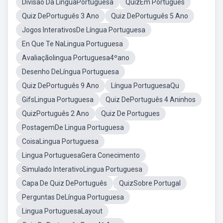
Divisão Da LínguaPortuguesa
QuizEm Português
Quiz DePortuguês 3 Ano
Quiz DePortuguês 5 Ano
Jogos InterativosDe Língua Portuguesa
En Que Te NaLingua Portuguesa
Avaliaçãolingua Portuguesa4ºano
Desenho DeLíngua Portuguesa
Quiz DePortuguês 9 Ano
Língua PortuguesaQu
GifsLingua Portuguesa
Quiz DePortuguês 4 Aninhos
QuizPortuguês 2 Ano
Quiz De Portugues
PostagemDe Lingua Portuguesa
CoisaLingua Portuguesa
Lingua PortuguesaGera Conecimento
Simulado InterativoLingua Portuguesa
Capa De Quiz DePortuguês
QuizSobre Portugal
Perguntas DeLíngua Portuguesa
Lingua PortuguesaLayout