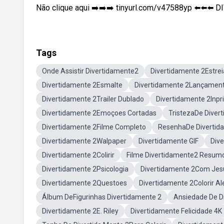
Não clique aqui ➡️➡️➡️ tinyurl.com/v47588yp ⬅️⬅️⬅️
Tags
Onde Assistir Divertidamente2
Divertidamente 2Estrei
Divertidamente 2Esmalte
Divertidamente 2Lançamen
Divertidamente 2Trailer Dublado
Divertidamente 2Inpr
Divertidamente 2Emoçoes Cortadas
TristezaDe Diver
Divertidamente 2Filme Completo
ResenhaDe Divertida
Divertidamente 2Walpaper
Divertidamente GIF
Div
Divertidamente 2Colirir
Filme Divertidamente2 Resum
Divertidamente 2Psicologia
Divertidamente 2Com Jes
Divertidamente 2Questoes
Divertidamente 2Colorir Al
Álbum DeFigurinhas Divertidamente 2
Ansiedade De Di
Divertidamente 2E. Riley
Divertidamente Felicidade 4K