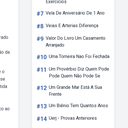
Exercicios
#7
Vela De Aniversário De 1 Ano
#8
Veias E Arterias Diferença
irado
#9
Valor Do Livro Um Casamento
Arranjado
ão da
#10
Uma Torneira Nao Foi Fechada
#11
Um Provérbio Diz Quem Pode
e o
Pode Quem Não Pode Se
 se
tida
#12
Um Grande Mar Está A Sua
Frente
#13
Um Biênio Tem Quantos Anos
co ao
#14
Uerj - Provas Anteriores