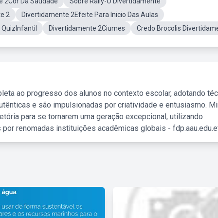
e 2Cor Da Saudade
Sobre Rally-O Divertidamente
e 2
Divertidamente 2Efeite Para Inicio Das Aulas
QuizInfantil
Divertidamente 2Ciumes
Credo Brocolis Divertidam
leta ao progresso dos alunos no contexto escolar, adotando té
tênticas e são impulsionadas por criatividade e entusiasmo. M
etória para se tornarem uma geração excepcional, utilizando
 por renomadas instituições acadêmicas globais - fdp.aau.edu.et