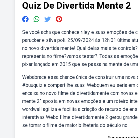
Quiz De Divertida Mente 2
Se você acha que conhece riley e suas emoções de co
parucker e silva poli. 25/09/2024 às 12h:01 última a
no novo divertida mente! Qual delas mais te control
representa no filme?vamos testar?. Todas as emoçõe
pixar lançado em 2015 que se passa na mente de uma
Webabrace essa chance única de construir uma nova c
#buuquiz e compartilhe suas. Webquem eu seria em d
encaixa no novo filme de divertidamente com novas em
mente 2” aposta em novas emoções e um roteiro intel
wordwall agiliza e facilita a criação do recurso de e
interativas Webo filme divertidamente 2 gerou grand
se tornar o filme de maior bilheteria do século no.
For more infor