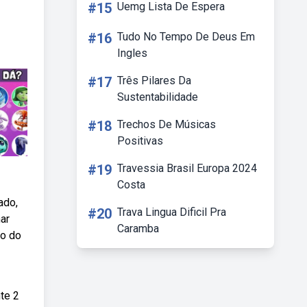
#15
Uemg Lista De Espera
#16
Tudo No Tempo De Deus Em
Ingles
#17
Três Pilares Da
Sustentabilidade
#18
Trechos De Músicas
Positivas
#19
Travessia Brasil Europa 2024
Costa
ado,
#20
Trava Lingua Dificil Pra
ar
Caramba
ão do
te 2