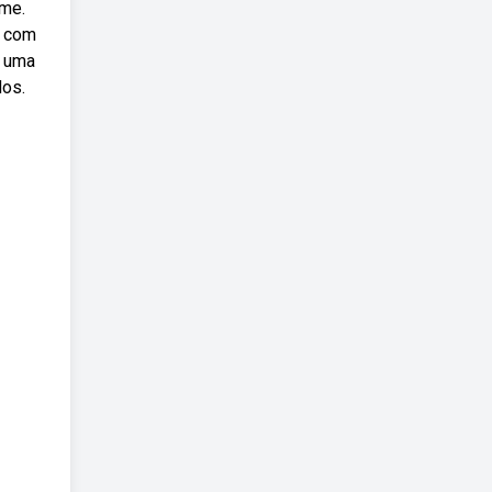
lme.
d com
m uma
dos.