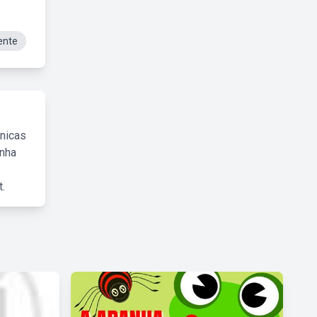
ente
cnicas
inha
.