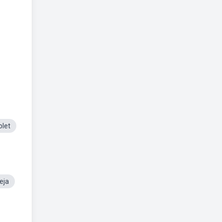
plet
eja