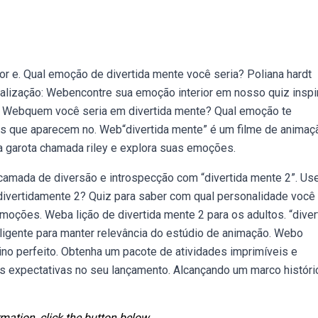
r e. Qual emoção de divertida mente você seria? Poliana hardt
tualização: Webencontre sua emoção interior em nosso quiz insp
a? Webquem você seria em divertida mente? Qual emoção te
s que aparecem no. Web“divertida mente” é um filme de animaç
 garota chamada riley e explora suas emoções.
amada de diversão e introspecção com “divertida mente 2”. Us
ivertidamente 2? Quiz para saber com qual personalidade você
oções. Weba lição de divertida mente 2 para os adultos. “diver
igente para manter relevância do estúdio de animação. Webo
nsino perfeito. Obtenha um pacote de atividades imprimíveis e
es expectativas no seu lançamento. Alcançando um marco históri
mation, click the button below.