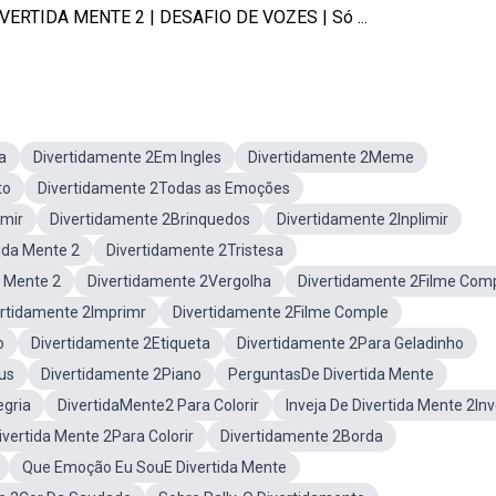
 DIVERTIDA MENTE 2 | DESAFIO DE VOZES | Só ...
a
Divertidamente 2Em Ingles
Divertidamente 2Meme
to
Divertidamente 2Todas as Emoções
imir
Divertidamente 2Brinquedos
Divertidamente 2Inplimir
tida Mente 2
Divertidamente 2Tristesa
 Mente 2
Divertidamente 2Vergolha
Divertidamente 2Filme Com
ertidamente 2Imprimr
Divertidamente 2Filme Comple
o
Divertidamente 2Etiqueta
Divertidamente 2Para Geladinho
us
Divertidamente 2Piano
PerguntasDe Divertida Mente
egria
DivertidaMente2 Para Colorir
Inveja De Divertida Mente 2Inv
vertida Mente 2Para Colorir
Divertidamente 2Borda
Que Emoção Eu SouE Divertida Mente