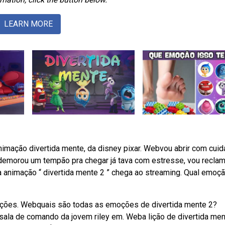
LEARN MORE
imação divertida mente, da disney pixar. Webvou abrir com cuid
emorou um tempão pra chegar já tava com estresse, vou reclam
 animação “ divertida mente 2 ” chega ao streaming. Qual emoç
ações. Webquais são todas as emoções de divertida mente 2?
ala de comando da jovem riley em. Weba lição de divertida men