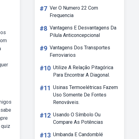
#7
Ver O Numero 22 Com
Frequencia
#8
Vantagens E Desvantagens Da
pos
Pilula Anticoncepcional
com
#9
Vantagens Dos Transportes
a
Ferroviarios
quer
#10
Utilize A Relação Pitagórica
Para Encontrar A Diagonal.
#11
Usinas Termoelétricas Fazem
Uso Somente De Fontes
migos
Renováveis.
 sabe
#12
Usando O Símbolo Ou
mpre
Compare As Potências
 quiz
#13
Umbanda E Candomblé