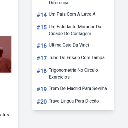
Diferença
#14
Um Pais Com A Letra A
#15
Um Estudante Morador Da
Cidade De Contagem
#16
Ultima Ceia Da Vinci
#17
Tubo De Ensaio Com Tampa
#18
Trigonometria No Circulo
Exercicios
#19
Trem De Madrid Para Sevilha
#20
Trava Lingua Para Dicção
stes.