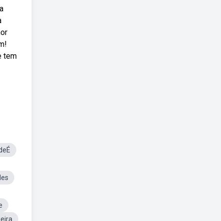
a
a
hor
m!
e tem
deÉ
des
e
eira