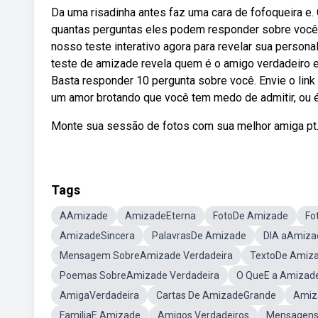
Da uma risadinha antes faz uma cara de fofoqueira e.
quantas perguntas eles podem responder sobre você
nosso teste interativo agora para revelar sua person
teste de amizade revela quem é o amigo verdadeiro
Basta responder 10 pergunta sobre você. Envie o link
um amor brotando que você tem medo de admitir, ou 
Monte sua sessão de fotos com sua melhor amiga pt
Tags
AAmizade
AmizadeEterna
FotoDe Amizade
Fo
AmizadeSincera
PalavrasDe Amizade
DIA aAmiza
Mensagem SobreAmizade Verdadeira
TextoDe Amiza
Poemas SobreAmizade Verdadeira
O QueE a Amizad
AmigaVerdadeira
Cartas De AmizadeGrande
Amiz
FamiliaE Amizade
Amigos Verdadeiros
Mensagens