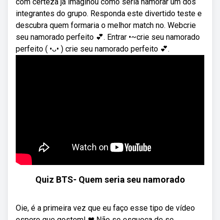
com certeza já imaginou como seria namorar um dos
integrantes do grupo. Responda este divertido teste e
descubra quem formaria o melhor match no. Webcrie
seu namorado perfeito 💕. Entrar •~crie seu namorado
perfeito (⁠ ⁠•⁠ᴗ⁠•⁠ ⁠) crie seu namorado perfeito 💕.
Quiz BTS- Quem seria seu namorado
Oie, é a primeira vez que eu faço esse tipo de vídeo
espero que gostem! ❤ Não se esqueça de se