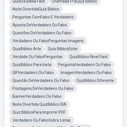
QuizDa Bíblia Fácil
Chamada PraQuiz Biblico
Noite DivertidaQuiz Biblico
Perguntas ComFalso E Verdadeiro
Aposta DeVerdadeiro Ou Falso
Questões DeVerdadeiro Ou Falso
Verdadeiro Ou FalsoPerguntas Imagens
QuizBiblico Arte
Quiz BíblicoEster
Verdade Ou FalsoPerguntas
QuizBiblico Nivel Facil
QuizBiblico Para Insta
PerguntaVerdadeiro Ou Falso
GIFVerdadeiro Ou Falso
ImagemVerdadeiro Ou Falso
Questão DeVerdadeiro Ou Falso
QuizBiblico Diferente
Postagens DeVerdadeiro Ou Falso
BannerVerdadeiro Ou Falso
Noite Divertida QuizBiblico DIA
Quiz BíblicoPara Imprimir PDF
Verdadeiro Ou FalsoSobre Listas