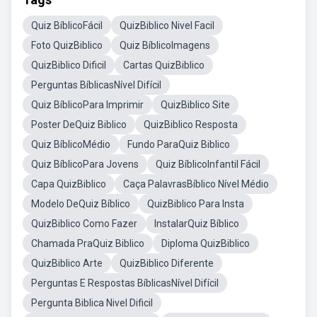
Quiz BíblicoFácil
QuizBiblico Nivel Facil
Foto QuizBiblico
Quiz BíblicoImagens
QuizBiblico Dificil
Cartas QuizBiblico
Perguntas BíblicasNível Difícil
Quiz BíblicoPara Imprimir
QuizBiblico Site
Poster DeQuiz Biblico
QuizBiblico Resposta
Quiz BíblicoMédio
Fundo ParaQuiz Biblico
Quiz BíblicoPara Jovens
Quiz BíblicoInfantil Fácil
Capa QuizBiblico
Caça PalavrasBíblico Nível Médio
Modelo DeQuiz Bíblico
QuizBiblico Para Insta
QuizBiblico Como Fazer
InstalarQuiz Bíblico
Chamada PraQuiz Biblico
Diploma QuizBiblico
QuizBiblico Arte
QuizBiblico Diferente
Perguntas E Respostas BíblicasNível Difícil
Pergunta Biblica Nivel Dificil