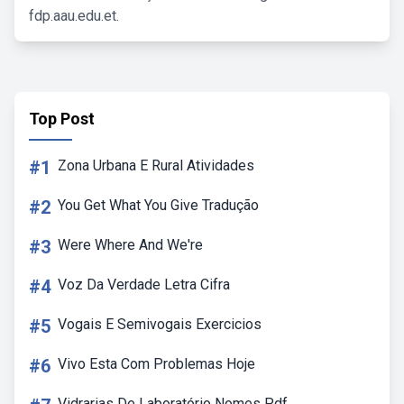
fdp.aau.edu.et.
Top Post
#1
Zona Urbana E Rural Atividades
#2
You Get What You Give Tradução
#3
Were Where And We're
#4
Voz Da Verdade Letra Cifra
#5
Vogais E Semivogais Exercicios
#6
Vivo Esta Com Problemas Hoje
Vidrarias De Laboratório Nomes Pdf