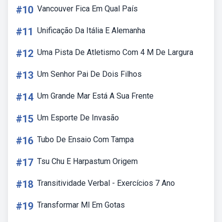
#10
Vancouver Fica Em Qual País
#11
Unificação Da Itália E Alemanha
#12
Uma Pista De Atletismo Com 4 M De Largura
#13
Um Senhor Pai De Dois Filhos
#14
Um Grande Mar Está A Sua Frente
#15
Um Esporte De Invasão
#16
Tubo De Ensaio Com Tampa
#17
Tsu Chu E Harpastum Origem
#18
Transitividade Verbal - Exercícios 7 Ano
#19
Transformar Ml Em Gotas