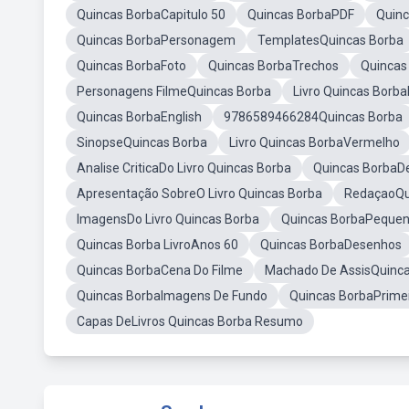
Quincas BorbaCapitulo 50
Quincas BorbaPDF
Quinc
Quincas BorbaPersonagem
TemplatesQuincas Borba
Quincas BorbaFoto
Quincas BorbaTrechos
Quincas
Personagens FilmeQuincas Borba
Livro Quincas Borb
Quincas BorbaEnglish
9786589466284Quincas Borba
SinopseQuincas Borba
Livro Quincas BorbaVermelho
Analise CriticaDo Livro Quincas Borba
Quincas BorbaD
Apresentação SobreO Livro Quincas Borba
RedaçaoQu
ImagensDo Livro Quincas Borba
Quincas BorbaPeque
Quincas Borba LivroAnos 60
Quincas BorbaDesenhos
Quincas BorbaCena Do Filme
Machado De AssisQuinc
Quincas BorbaImagens De Fundo
Quincas BorbaPrime
Capas DeLivros Quincas Borba Resumo