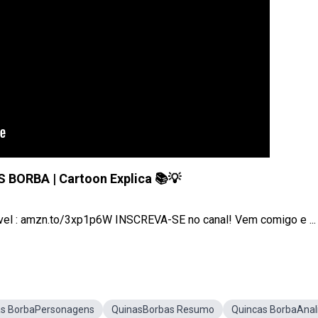
BORBA | Cartoon Explica 📚💡
l : amzn.to/3xp1p6W INSCREVA-SE no canal! Vem comigo e ...
as BorbaPersonagens
QuinasBorbas Resumo
Quincas BorbaAnal