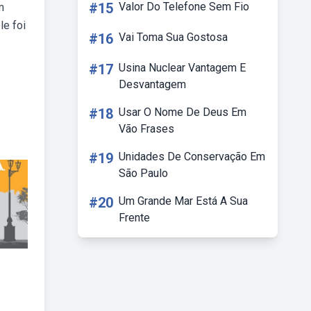
#15
Valor Do Telefone Sem Fio
m
le foi
#16
Vai Toma Sua Gostosa
#17
Usina Nuclear Vantagem E
Desvantagem
#18
Usar O Nome De Deus Em
Vão Frases
#19
Unidades De Conservação Em
São Paulo
#20
Um Grande Mar Está A Sua
Frente