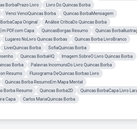
as BorbaPrazo Livro
Livro Do Quincas Borba
Venci VenciQuincas Borba
Quincas BorbaMensagem
 BorbaCapa Original
Análise CríticaDo Quincas Borba
aEm PDF.com Capa
QuincasBorgas Resumo
Quincas BorbaIlustra
Lugares NoLivro Quincas Borbas
Quincas Borba LivroBranco
LiveiQuincas Borba
SofiaQuincas Borba
esenho
Quincas BorbaHQ
Imagem SobreO Livro Quincas Borba
incas Borba
Palavras IncomunsDo Livro Quincas Borba
non Resumo
Fluxograma DeQuincas Borbas Livro
Quincas Borba ResumoEm Mapa Mental
as Borba Resumo
Quincas Borba2D
Quincas BorbaCapa Livro Lar
ira Capa
Carlos MariaQuincas Borba