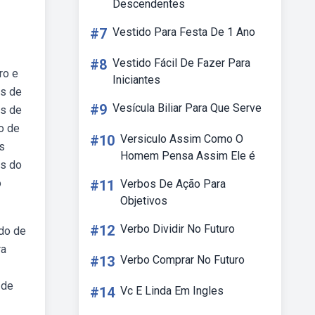
Descendentes
#7
Vestido Para Festa De 1 Ano
#8
Vestido Fácil De Fazer Para
ro e
Iniciantes
as de
#9
Vesícula Biliar Para Que Serve
as de
do de
#10
Versiculo Assim Como O
s
Homem Pensa Assim Ele é
is do
o
#11
Verbos De Ação Para
Objetivos
#12
Verbo Dividir No Futuro
do de
ra
#13
Verbo Comprar No Futuro
 de
#14
Vc E Linda Em Ingles