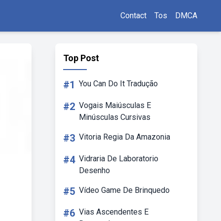
Contact
Tos
DMCA
Top Post
#1
You Can Do It Tradução
#2
Vogais Maiúsculas E
Minúsculas Cursivas
#3
Vitoria Regia Da Amazonia
#4
Vidraria De Laboratorio
Desenho
#5
Vídeo Game De Brinquedo
#6
Vias Ascendentes E