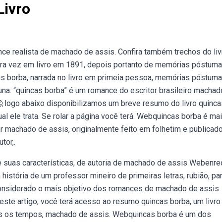
Livro
ce realista de machado de assis. Confira também trechos do liv
meira vez em livro em 1891, depois portanto de memórias póstum
as borba, narrada no livro em primeia pessoa, memórias póstum
rtuna. “quincas borba” é um romance do escritor brasileiro macha
 logo abaixo disponibilizamos um breve resumo do livro quinca
l ele trata. Se rolar a página você terá. Webquincas borba é ma
or machado de assis, originalmente feito em folhetim e publicad
tor,.
 suas características, de autoria de machado de assis Webenre
história de um professor mineiro de primeiras letras, rubião, pa
considerado o mais objetivo dos romances de machado de assis
ste artigo, você terá acesso ao resumo quincas borba, um livro
os os tempos, machado de assis. Webquincas borba é um dos