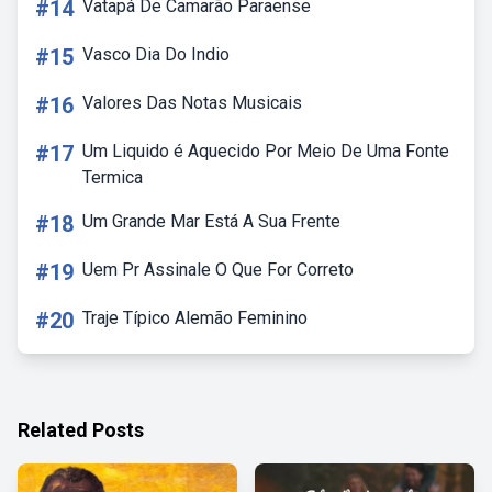
#14
Vatapá De Camarão Paraense
#15
Vasco Dia Do Indio
#16
Valores Das Notas Musicais
#17
Um Liquido é Aquecido Por Meio De Uma Fonte
Termica
#18
Um Grande Mar Está A Sua Frente
#19
Uem Pr Assinale O Que For Correto
#20
Traje Típico Alemão Feminino
Related Posts