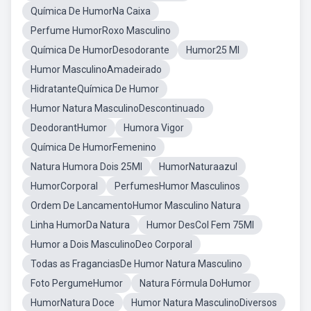
Química De HumorNa Caixa
Perfume HumorRoxo Masculino
Química De HumorDesodorante
Humor25 Ml
Humor MasculinoAmadeirado
HidratanteQuímica De Humor
Humor Natura MasculinoDescontinuado
DeodorantHumor
Humora Vigor
Química De HumorFemenino
Natura Humora Dois 25Ml
HumorNaturaazul
HumorCorporal
PerfumesHumor Masculinos
Ordem De LancamentoHumor Masculino Natura
Linha HumorDa Natura
Humor DesCol Fem 75Ml
Humor a Dois MasculinoDeo Corporal
Todas as FraganciasDe Humor Natura Masculino
Foto PergumeHumor
Natura Fórmula DoHumor
HumorNatura Doce
Humor Natura MasculinoDiversos