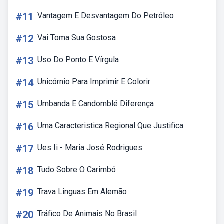
#11
Vantagem E Desvantagem Do Petróleo
#12
Vai Toma Sua Gostosa
#13
Uso Do Ponto E Vírgula
#14
Unicórnio Para Imprimir E Colorir
#15
Umbanda E Candomblé Diferença
#16
Uma Caracteristica Regional Que Justifica
#17
Ues Ii - Maria José Rodrigues
#18
Tudo Sobre O Carimbó
#19
Trava Linguas Em Alemão
#20
Tráfico De Animais No Brasil