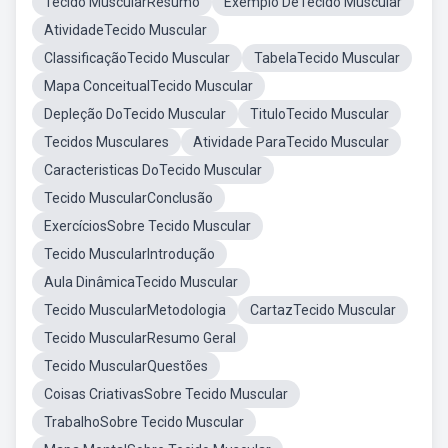
Tecido MuscularResumo
Exemplo DeTecido Muscular
AtividadeTecido Muscular
ClassificaçãoTecido Muscular
TabelaTecido Muscular
Mapa ConceitualTecido Muscular
Depleção DoTecido Muscular
TituloTecido Muscular
Tecidos Musculares
Atividade ParaTecido Muscular
Caracteristicas DoTecido Muscular
Tecido MuscularConclusão
ExercíciosSobre Tecido Muscular
Tecido MuscularIntrodução
Aula DinâmicaTecido Muscular
Tecido MuscularMetodologia
CartazTecido Muscular
Tecido MuscularResumo Geral
Tecido MuscularQuestões
Coisas CriativasSobre Tecido Muscular
TrabalhoSobre Tecido Muscular