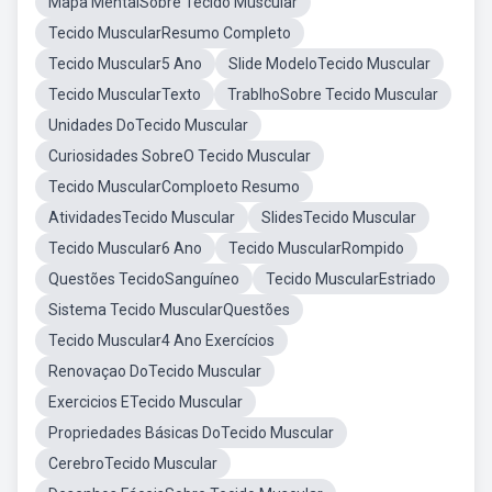
Mapa MentalSobre Tecido Muscular
Tecido MuscularResumo Completo
Tecido Muscular5 Ano
Slide ModeloTecido Muscular
Tecido MuscularTexto
TrablhoSobre Tecido Muscular
Unidades DoTecido Muscular
Curiosidades SobreO Tecido Muscular
Tecido MuscularComploeto Resumo
AtividadesTecido Muscular
SlidesTecido Muscular
Tecido Muscular6 Ano
Tecido MuscularRompido
Questões TecidoSanguíneo
Tecido MuscularEstriado
Sistema Tecido MuscularQuestões
Tecido Muscular4 Ano Exercícios
Renovaçao DoTecido Muscular
Exercicios ETecido Muscular
Propriedades Básicas DoTecido Muscular
CerebroTecido Muscular