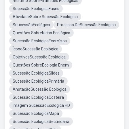
Resumo SobrePirâmides Ecológicas
Sucessão EcológicaFases
AtividadeSobre Sucessão Ecológica
SuucessãoEcológica
Processo DeSucessão Ecológica
Questões SobreNicho Ecológico
Sucessão EcológicaExercícios
ÍconeSucessão Ecológica
ObjetivosSucessão Ecológica
Questões SobreEcologia Enem
Sucessão EcológicaSlides
Sucessão EcológicaPrimária
AnotaçãoSucessão Ecológica
Sucessão EcológicaCosteira
Imagem SucessãoEcologica HD
Sucessão EcológicaMapa
Sucessão EcológicaSecundária