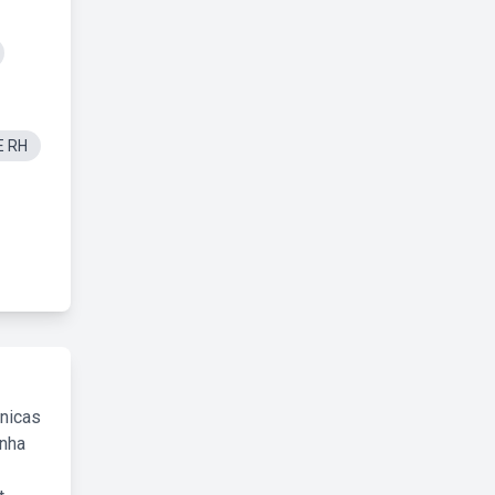
E RH
cnicas
inha