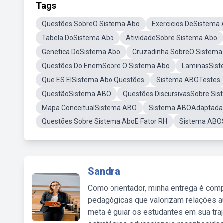
Tags
Questões SobreO Sistema Abo
Exercicios DeSistema
Tabela DoSistema Abo
AtividadeSobre Sistema Abo
Genetica DoSistema Abo
Cruzadinha SobreO Sistema
Questões Do EnemSobre O Sistema Abo
LaminasSis
Que ES ElSistema Abo Questões
Sistema ABOTestes
QuestãoSistema ABO
Questões DiscursivasSobre Si
Mapa ConceitualSistema ABO
Sistema ABOAdaptada
Questões Sobre Sistema AboE Fator RH
Sistema ABOS
Sandra
Como orientador, minha entrega é comp
pedagógicas que valorizam relações au
meta é guiar os estudantes em sua traj