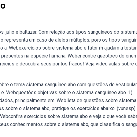
bo
os, júlio e baltazar. Com relação aos tipos sanguíneos do sistem
bo representa um caso de alelos múltiplos, pois os tipos sangu
po a. Webexercícios sobre sistema abo e fator rh ajudam a testa
s presentes na espécie humana. Webencontre questões do enem
rcícios e descubra seus pontos fracos! Veja vídeo aulas sobre 
sobre o tema sistema sanguíneo abo com questões de vestibular
, e. Webquestões objetivas sobre o sistema sanguíneo abo. 1)
uidados, principalmente em. Weblista de questões sobre sistema
os sobre o sistema abo, pratique os exercícios abaixo: (vunesp) 
Webconfira exercícios sobre sistema abo e veja o que você sab
seus conhecimentos sobre o sistema abo, que classifica o sang