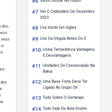
#6
Verbo Gostar No Futuro
#7
Ver O Calendário De Dezembro
2023
a abo,
#8
Uva Verde Em Ingles
íneos
#9
Uso Da Vírgula Antes Do E
r seus
 e
#10
Usina Termelétrica Vantagens
os
E Desvantagens
#11
Unidades De Conservação Na
es.
Bahia
#12
Uma Base Forte Deve Ter
 abo
Ligado Ao Grupo Oh
a
e
#13
Tudo Sobre O Sertanejo
ue
#14
Tudo Sala De Aula Ensino