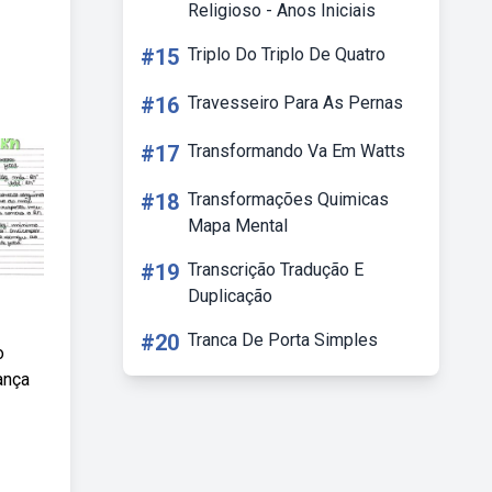
Religioso - Anos Iniciais
#15
Triplo Do Triplo De Quatro
#16
Travesseiro Para As Pernas
#17
Transformando Va Em Watts
#18
Transformações Quimicas
Mapa Mental
#19
Transcrição Tradução E
Duplicação
#20
Tranca De Porta Simples
o
ança