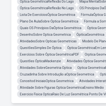
Óptica GeométricaReflexão Do Lago
Mapa MentalSobr
Óptica GeométricaReflexão No Lago
OS Princípios Da
Lista De ExercíciosÓptica Geométrica
FórmulaÓptica 
Plano De AulaSobre Óptica Geométrica
Fórmula a Som
Quais OS Princípios DaÓptica Geométrica
Óptica Geom
DesenhoSobre Optica Geometrica
ÓpiticaGeométrica
AtividadesSobre Opticas Geometricas
Modelo De Plan
QuestõesSimples De Óptica
Óptica GeométricaEm Len
Exercícios Sobre Óptica GeométricaPDF
Orptica Geom
Questões ÓpticaMackenzie
Atividades Óptica Geomét
Atividades SobreGeometria Optica
Optica Geometric
Cruzadinha Sobre Introdução aOptica Geometrica
Opt
Conceitod IniciaisOptica Geometrica
Atividades Intera
Atividade Sobre Figuras Optica GeometricaEnsino Medio
Exercicio Fisica OpticaRaio De Luz Geométrica Ponto De V