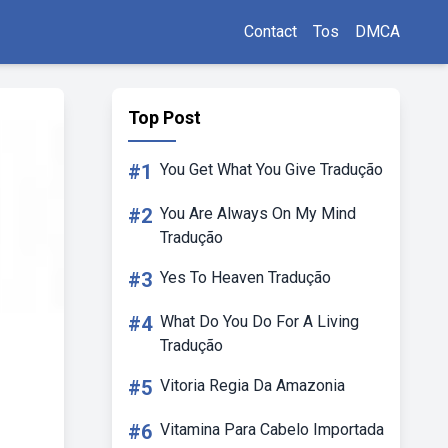
Contact
Tos
DMCA
Top Post
#1
You Get What You Give Tradução
#2
You Are Always On My Mind
Tradução
#3
Yes To Heaven Tradução
#4
What Do You Do For A Living
Tradução
#5
Vitoria Regia Da Amazonia
#6
Vitamina Para Cabelo Importada