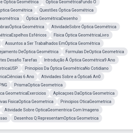
e Óptica Geométrica
Óptica GeométricaFundo O
Óptica Geométrica
Questões Óptica Geométrica
Geométrica
Óptica GeométricaDesenho
brasÓptica Geométrica
AtividadeSobre Óptica Geométrica
étricaEspelhos Esféricos
Física Óptica GeométricaLivro
Assuntos a Ser Trabalhados EmÓptica Geométrica
ejamento DeÓptica Geométrica
Formulas DeOptica Geometrica
tes Desafio Tarefas
Introdução Á Óptica Geométrica9 Ano
etricaUSP
Principios Da Óptica GeométricaNo Cotidiano
ricaCiências 6 Ano
Atividades Sobre a Óptica6 An0
aPNG
PrismaOptica Geometrica
ica GeometricaExercicios
Aplicaçoes DaOptica Geometrica
tivas FisicaOptica Geometrica
Principios OticaGeometrica
Atividade Sobre OpticaGeomentrica Com Imagens
isao
Desenhos Q RepresentamOptica Geometrica