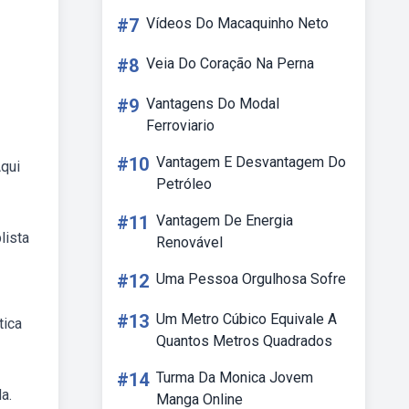
#7
Vídeos Do Macaquinho Neto
#8
Veia Do Coração Na Perna
#9
Vantagens Do Modal
Ferroviario
#10
Vantagem E Desvantagem Do
Aqui
Petróleo
#11
Vantagem De Energia
lista
Renovável
#12
Uma Pessoa Orgulhosa Sofre
#13
Um Metro Cúbico Equivale A
tica
Quantos Metros Quadrados
#14
Turma Da Monica Jovem
a.
Manga Online