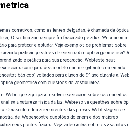
metrica
emas corretivos, como as lentes delgadas, é chamada de óptica
ica,. O ser humano sempre foi fascinado pela luz. Webencontre
rio para praticar e estudar. Veja exemplos de problemas sobre
 precisando praticar questões de enem sobre óptica geométrica? 
aprendizado e prática para sua preparação. Webteste seus
e exercícios com questões modelo enem e gabarito comentado.
onceitos básicos) voltados para alunos do 9º ano durante a. Web
a óptica geométrica com questões de vestibulares.
, e. Webclique aqui para resolver exercícios sobre os conceitos
 analisa a natureza física da luz. Webresolva questões sobre óp
o. O assunto é tema recorrentes das provas. Weblistagem de
 mostra, de. Webencontre questões do enem e dos maiores
scubra seus pontos fracos! Veja vídeo aulas sobre os assuntos d